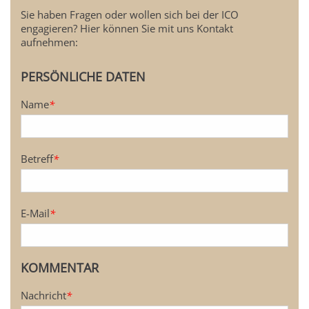
Sie haben Fragen oder wollen sich bei der ICO
engagieren? Hier können Sie mit uns Kontakt
aufnehmen:
PERSÖNLICHE DATEN
Name
*
Betreff
*
E-Mail
*
KOMMENTAR
Nachricht
*