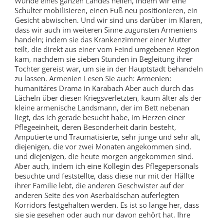
Wunde eines ganzen Landes heilen, indem wir eine
Schulter mobilisieren, einen Fuß neu positionieren, ein
Gesicht abwischen. Und wir sind uns darüber im Klaren,
dass wir auch im weiteren Sinne zugunsten Armeniens
handeln; indem sie das Krankenzimmer einer Mutter
teilt, die direkt aus einer vom Feind umgebenen Region
kam, nachdem sie sieben Stunden in Begleitung ihrer
Tochter gereist war, um sie in der Hauptstadt behandeln
zu lassen. Armenien Lesen Sie auch: Armenien:
humanitäres Drama in Karabach Aber auch durch das
Lächeln über diesen Kriegsverletzten, kaum älter als der
kleine armenische Landsmann, der im Bett nebenan
liegt, das ich gerade besucht habe, im Herzen einer
Pflegeeinheit, deren Besonderheit darin besteht,
Amputierte und Traumatisierte, sehr junge und sehr alt,
diejenigen, die vor zwei Monaten angekommen sind,
und diejenigen, die heute morgen angekommen sind.
Aber auch, indem ich eine Kollegin des Pflegepersonals
besuchte und feststellte, dass diese nur mit der Hälfte
ihrer Familie lebt, die anderen Geschwister auf der
anderen Seite des von Aserbaidschan auferlegten
Korridors festgehalten werden. Es ist so lange her, dass
sie sie gesehen oder auch nur davon gehört hat. Ihre