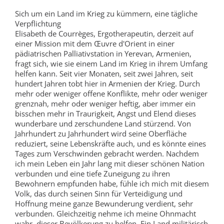
Sich um ein Land im Krieg zu kümmern, eine tägliche
Verpflichtung
Elisabeth de Courrèges, Ergotherapeutin, derzeit auf
einer Mission mit dem Œuvre d'Orient in einer
pädiatrischen Palliativstation in Yerevan, Armenien,
fragt sich, wie sie einem Land im Krieg in ihrem Umfang
helfen kann. Seit vier Monaten, seit zwei Jahren, seit
hundert Jahren tobt hier in Armenien der Krieg. Durch
mehr oder weniger offene Konflikte, mehr oder weniger
grenznah, mehr oder weniger heftig, aber immer ein
bisschen mehr in Traurigkeit, Angst und Elend dieses
wunderbare und zerschundene Land stürzend. Von
Jahrhundert zu Jahrhundert wird seine Oberfläche
reduziert, seine Lebenskräfte auch, und es könnte eines
Tages zum Verschwinden gebracht werden. Nachdem
ich mein Leben ein Jahr lang mit dieser schönen Nation
verbunden und eine tiefe Zuneigung zu ihren
Bewohnern empfunden habe, fühle ich mich mit diesem
Volk, das durch seinen Sinn für Verteidigung und
Hoffnung meine ganze Bewunderung verdient, sehr
verbunden. Gleichzeitig nehme ich meine Ohnmacht
wahr, dieser Bevölkerung zu helfen. Ein Land militärisch