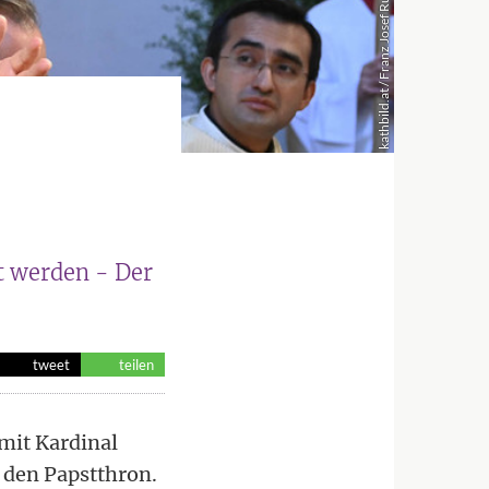
t werden - Der
tweet
teilen
mit Kardinal
f den Papstthron.