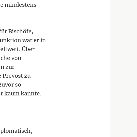
rie mindestens
für Bischöfe,
Funktion war er in
eltweit. Über
uche von
n zur
e Prevost zu
zuvor so
er kaum kannte.
iplomatisch,