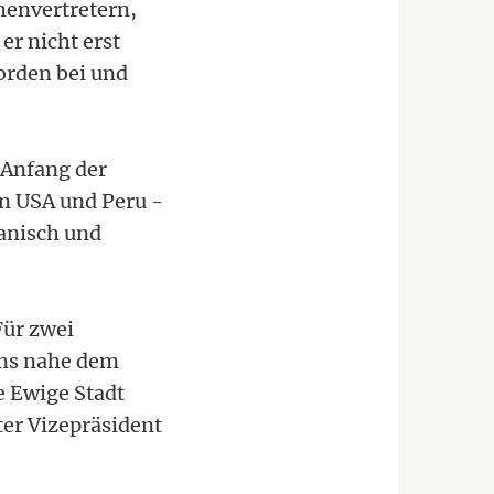
henvertretern,
er nicht erst
rorden bei und
 Anfang der
en USA und Peru -
anisch und
Für zwei
ens nahe dem
e Ewige Stadt
ter Vizepräsident