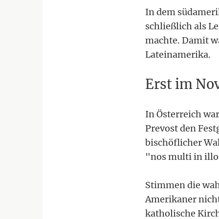
In dem südameri
schließlich als L
machte. Damit wa
Lateinamerika.
Erst im No
In Österreich wa
Prevost den Fest
bischöflicher Wa
"nos multi in ill
Stimmen die wahl
Amerikaner nicht
katholische Kirch