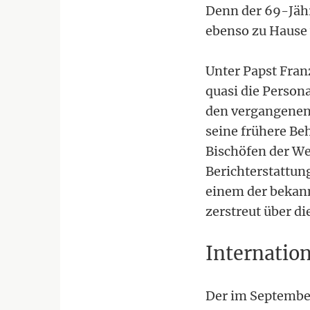
Denn der 69-Jähr
ebenso zu Hause 
Unter Papst Fran
quasi die Persona
den vergangenen 
seine frühere Be
Bischöfen der W
Berichterstattung
einem der bekann
zerstreut über d
Internatio
Der im September