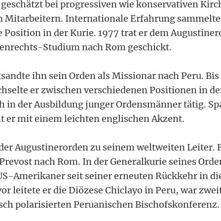
geschätzt bei progressiven wie konservativen Kirc
n Mitarbeitern. Internationale Erfahrung sammelte 
e Position in der Kurie. 1977 trat er dem Augustine
enrechts-Studium nach Rom geschickt.
sandte ihn sein Orden als Missionar nach Peru. Bis
hselte er zwischen verschiedenen Positionen in d
h in der Ausbildung junger Ordensmänner tätig. Sp
ht er mit einem leichten englischen Akzent.
der Augustinerorden zu seinem weltweiten Leiter. 
Prevost nach Rom. In der Generalkurie seines Ord
 US-Amerikaner seit seiner erneuten Rückkehr in di
r leitete er die Diözese Chiclayo in Peru, war zwei
isch polarisierten Peruanischen Bischofskonferenz.