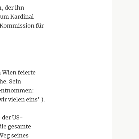
, der ihn
 zum Kardinal
n Kommission für
 Wien feierte
he. Sein
s entnommen:
ir vielen eins").
e der US-
die gesamte
 Weg seines