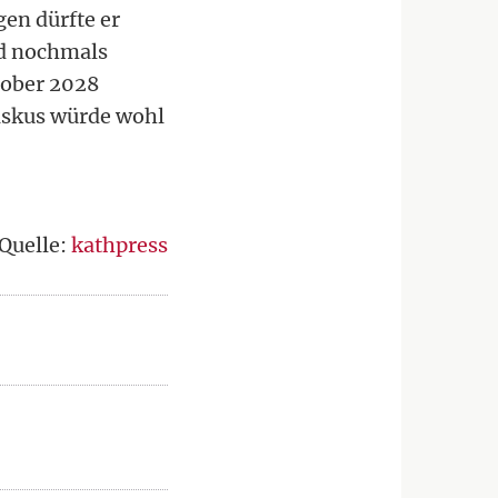
gen dürfte er
od nochmals
tober 2028
iskus würde wohl
Quelle:
kathpress