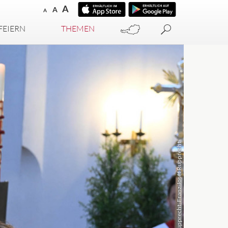
A
A
A
FEIERN
THEMEN
kathbild.at / Franz Josef Rupprecht, Franz Josef Rupprecht