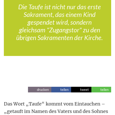
Die Taufe ist nicht nur das erste
Sakrament, das einem Kind
gespendet wird, sondern
gleichsam "Zugangstor" zu den
übrigen Sakramenten der Kirche.
drucken
teilen
tweet
teilen
Das Wort „Taufe“ kommt vom Eintauchen –
„getauft im Namen des Vaters und des Sohnes