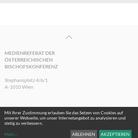
MEDIENREFERAT DER
ÖSTERREICHISCHEN
BISCHOFSKONFERENZ
Stephansplatz 4/6/1
A-1010 Wien
Mit Ihrer Zustimmung erlauben Sie das Setzen von Cookies auf
©2026 Medienreferat der Österreichischen Bischofskonferenz. Alle Rechte
unserer Webseite, um unser Internetangebot zu analysieren und
vorbehalten.
stetig zu verbessern.
Mehr
...
ABLEHNEN
AKZEPTIEREN