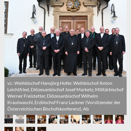
v.l.: Weihbischof Hansjörg Hofer, Weihbischof Anton
Leichtfried, Diözesanbischof Josef Marketz, Militärbischof
Werner Freistetter, Diözesanbischof Wilhelm
f
Krautwaschl, Erzbischof Franz Lackner (Vorsitzender der
Österreichischen Bischofskonferenz), Ab