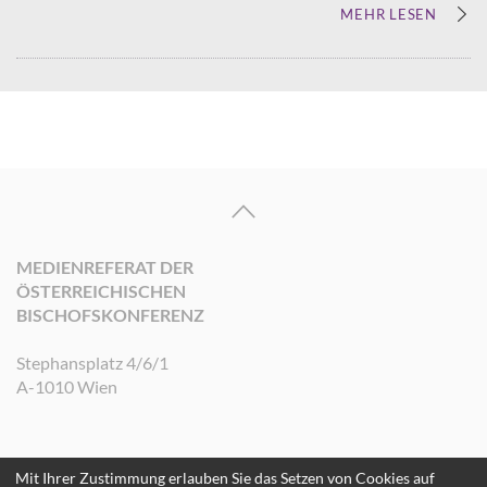
MEHR LESEN
MEDIENREFERAT DER
ÖSTERREICHISCHEN
BISCHOFSKONFERENZ
Stephansplatz 4/6/1
A-1010 Wien
Mit Ihrer Zustimmung erlauben Sie das Setzen von Cookies auf
©2026 Medienreferat der Österreichischen Bischofskonferenz. Alle Rechte