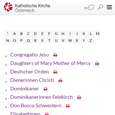
*
A
B
C
D
E
F
G
H
I
J
K
L
M
N
O
P
Q
R
S
T
U
V
W
X
Y
Z
Congregatio Jesu
Daughters of Mary Mother of Mercy
Deutscher Orden
Dienerinnen Christi
Dominikaner
Dominikanerinnen Feldkirch
Don Bosco Schwestern
Elisabethinen