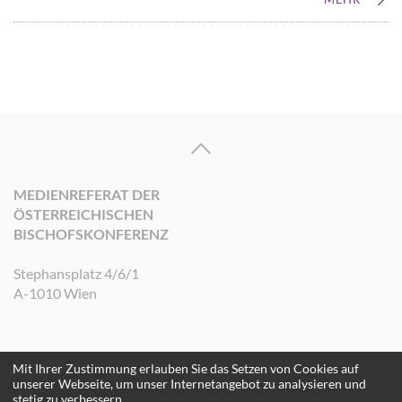
MEDIENREFERAT DER
ÖSTERREICHISCHEN
BISCHOFSKONFERENZ
Stephansplatz 4/6/1
A-1010 Wien
Mit Ihrer Zustimmung erlauben Sie das Setzen von Cookies auf
©2026 Medienreferat der Österreichischen Bischofskonferenz. Alle Rechte
unserer Webseite, um unser Internetangebot zu analysieren und
vorbehalten.
stetig zu verbessern.