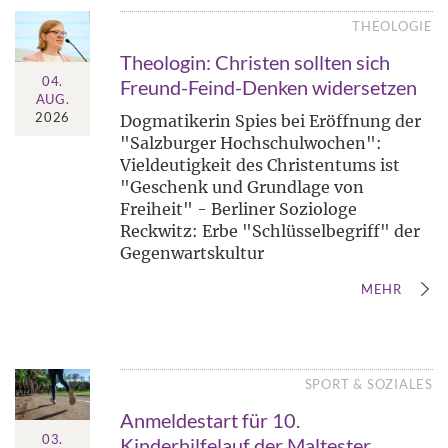
THEOLOGIE
Theologin: Christen sollten sich
04.
Freund-Feind-Denken widersetzen
AUG.
2026
Dogmatikerin Spies bei Eröffnung der
"Salzburger Hochschulwochen":
Vieldeutigkeit des Christentums ist
"Geschenk und Grundlage von
Freiheit" - Berliner Soziologe
Reckwitz: Erbe "Schlüsselbegriff" der
Gegenwartskultur
MEHR
SPORT & SOZIALES
Anmeldestart für 10.
03.
Kinderhilfelauf der Maltester