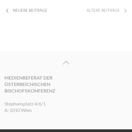
NEUERE BEITRÄGE
ÄLTERE BEITRÄGE
MEDIENREFERAT DER
ÖSTERREICHISCHEN
BISCHOFSKONFERENZ
Stephansplatz 4/6/1
A-1010 Wien