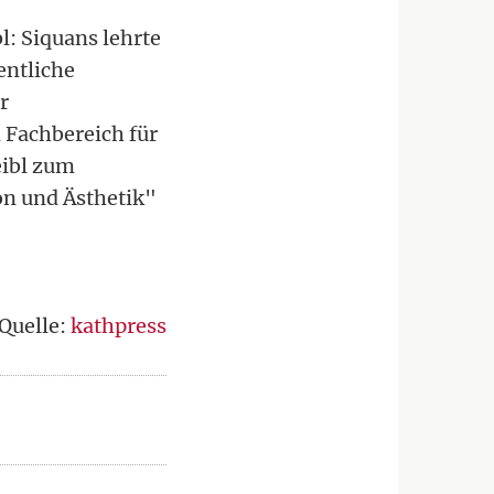
l: Siquans lehrte
entliche
r
 Fachbereich für
eibl zum
on und Ästhetik"
Quelle:
kathpress