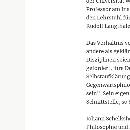
der Universität W
Professor am Ins
den Lehrstuhl für
Rudolf Langthal
Das Verhältnis v
andere als geklä
Disziplinen seie
gefordert, ihre 
Selbstaufklärung 
Gegenwartsphilos
sein". Sein eige
Schnittstelle, so
Johann Schelksho
Philosophie und 