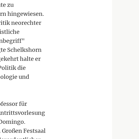
te zu
orn hingewiesen.
ritik neorechter
stliche
nbegriff"
gte Schelkshorn
ekehrt halte er
olitik die
ologie und
fessor für
Antrittsvorlesung
o Domingo.
 Großen Festsaal