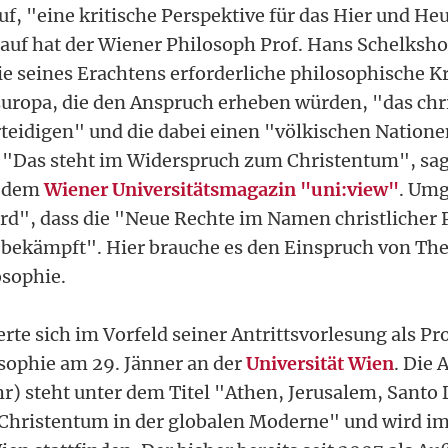
f, "eine kritische Perspektive für das Hier und Heu
auf hat der Wiener Philosoph Prof. Hans Schelksh
die seines Erachtens erforderliche philosophische K
ropa, die den Anspruch erheben würden, "das chri
teidigen" und die dabei einen "völkischen Natione
 "Das steht im Widerspruch zum Christentum", sa
t dem
Wiener Universitätsmagazin "uni:view"
. Umg
rd", dass die "Neue Rechte im Namen christlicher P
bekämpft". Hier brauche es den Einspruch von The
osophie.
te sich im Vorfeld seiner Antrittsvorlesung als Pro
osophie am 29. Jänner an der
Universität Wien
. Die 
hr) steht unter dem Titel "Athen, Jerusalem, Sant
Christentum in der globalen Moderne" und wird im