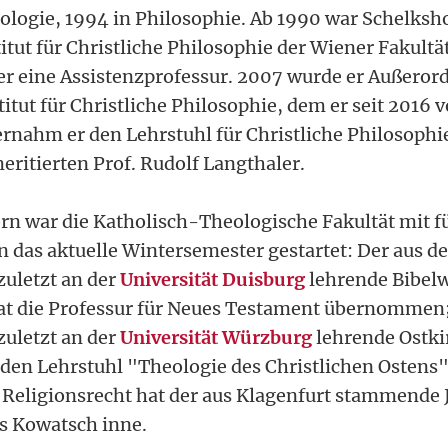
ologie, 1994 in Philosophie. Ab 1990 war Schelksh
itut für Christliche Philosophie der Wiener Fakultät
 eine Assistenzprofessur. 2007 wurde er Außerord
itut für Christliche Philosophie, dem er seit 2016 
rnahm er den Lehrstuhl für Christliche Philosophie
eritierten Prof. Rudolf Langthaler.
n war die Katholisch-Theologische Fakultät mit f
 das aktuelle Wintersemester gestartet: Der aus 
uletzt an der
Universität Duisburg
lehrende Bibelw
at die Professur für Neues Testament übernommen;
uletzt an der
Universität Würzburg
lehrende Ostki
n Lehrstuhl "Theologie des Christlichen Ostens"
 Religionsrecht hat der aus Klagenfurt stammende 
s Kowatsch inne.