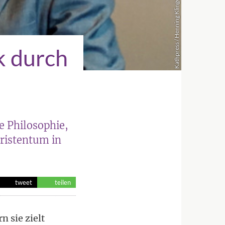
Kathpress / Henning Klingen
k durch
e Philosophie,
ristentum in
tweet
teilen
n sie zielt