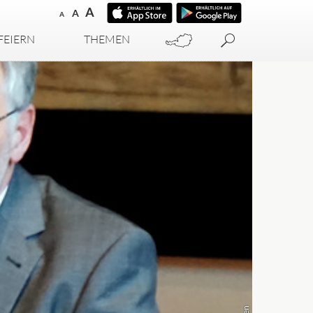
A
A
A
FEIERN
THEMEN