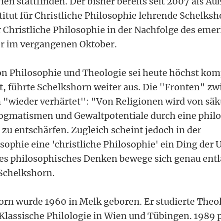
ien stattfinden. Der bisher bereits seit 2007 als A
titut für Christliche Philosophie lehrende Schelk
 Christliche Philosophie in der Nachfolge des emeri
er im vergangenen Oktober.
on Philosophie und Theologie sei heute höchst kom
rt, führte Schelkshorn weiter aus. Die "Fronten" z
n "wieder verhärtet": "Von Religionen wird von säk
Dogmatismen und Gewaltpotentiale durch eine phil
zu entschärfen. Zugleich scheint jedoch in der
ophie eine 'christliche Philosophie' ein Ding der
nes philosophisches Denken bewege sich genau entl
 Schelkshorn.
rn wurde 1960 in Melk geboren. Er studierte Theol
Klassische Philologie in Wien und Tübingen. 1989 