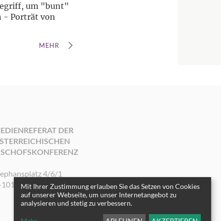
egriff, um "bunt"
 - Porträt von
MEHR
EDIENREFERAT DER
STERREICHISCHEN
ISCHOFSKONFERENZ
tephansplatz 4/6/1
-1010 Wien
Mit Ihrer Zustimmung erlauben Sie das Setzen von Cookies
auf unserer Webseite, um unser Internetangebot zu
analysieren und stetig zu verbessern.
Mehr
...
ABLEHNEN
AKZEPTIEREN