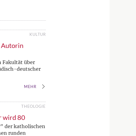
KULTUR
t Autorin
 Fakultät über
jüdisch-deutscher
MEHR
THEOLOGIE
r wird 80
" der katholischen
inen runden