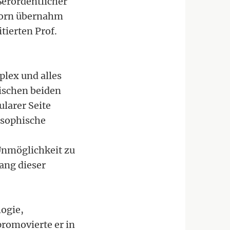
ußerordentlicher
shorn übernahm
tierten Prof.
plex und alles
wischen beiden
ularer Seite
osophische
 Unmöglichkeit zu
ang dieser
ogie,
promovierte er in