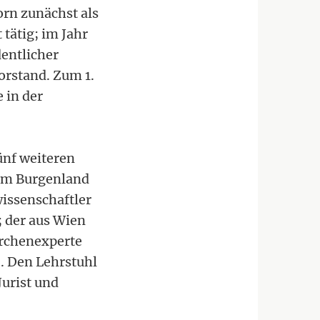
orn zunächst als
 tätig; im Jahr
entlicher
vorstand. Zum 1.
 in der
ünf weiteren
dem Burgenland
issenschaftler
 der aus Wien
rchenexperte
. Den Lehrstuhl
Jurist und