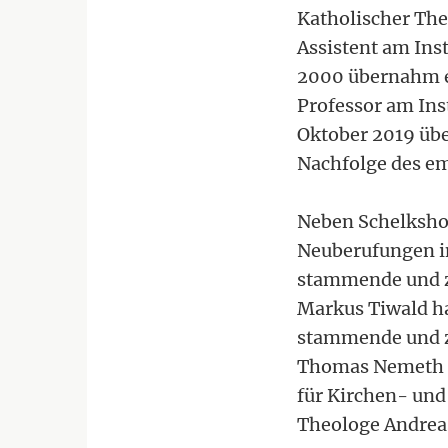
Katholischer The
Assistent am Inst
2000 übernahm er
Professor am Inst
Oktober 2019 übe
Nachfolge des em
Neben Schelkshor
Neuberufungen in
stammende und z
Markus Tiwald h
stammende und z
Thomas Nemeth de
für Kirchen- und
Theologe Andrea