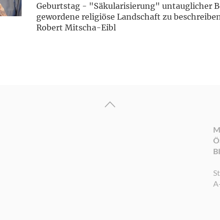
Geburtstag - "Säkularisierung" untauglicher B
gewordene religiöse Landschaft zu beschreiben
Robert Mitscha-Eibl
M
Ö
B
S
A