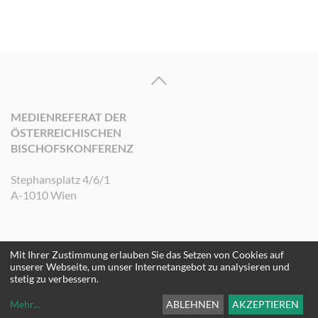
MEDIENREFERAT DER
ÖSTERREICHISCHEN
BISCHOFSKONFERENZ
Stephansplatz 4/6/1
A-1010 Wien
Mit Ihrer Zustimmung erlauben Sie das Setzen von Cookies auf
©2026 Medienreferat der Österreichischen Bischofskonferenz. Alle Rechte
unserer Webseite, um unser Internetangebot zu analysieren und
vorbehalten.
stetig zu verbessern.
Mehr
...
ABLEHNEN
AKZEPTIEREN