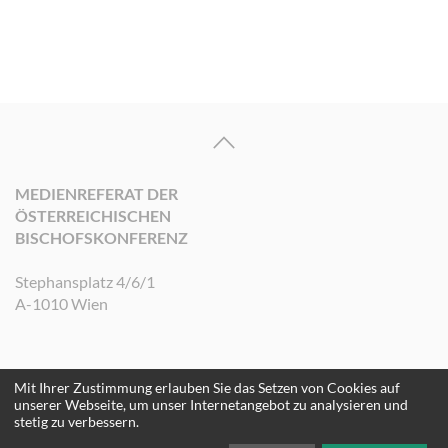
MEDIENREFERAT DER
ÖSTERREICHISCHEN
BISCHOFSKONFERENZ
Stephansplatz 4/6/1
A-1010 Wien
Mit Ihrer Zustimmung erlauben Sie das Setzen von Cookies auf
©2026 Medienreferat der Österreichischen Bischofskonferenz. Alle Rechte
unserer Webseite, um unser Internetangebot zu analysieren und
vorbehalten.
stetig zu verbessern.