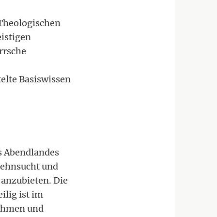
 Theologischen
eistigen
rrsche
telte Basiswissen
es Abendlandes
 Sehnsucht und
 anzubieten. Die
ilig ist im
Rahmen und