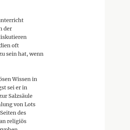
nterricht
n der
diskutieren
dien oft
zu sein hat, wenn
ösen Wissen in
t sei er in
zur Salzsäule
hlung von Lots
Seiten des
an religiös
kryphen