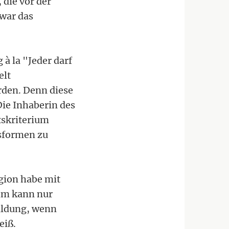
die vor der
 war das
à la "Jeder darf
elt
rden. Denn diese
Die Inhaberin des
tskriterium
gsformen zu
gion habe mit
ihm kann nur
Bildung, wenn
eiß.