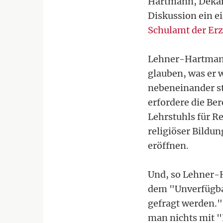
Hartmann, Dekani
Diskussion ein e
Schulamt der Er
Lehner-Hartmann 
glauben, was er 
nebeneinander st
erfordere die Be
Lehrstuhls für R
religiöser Bildu
eröffnen.
Und, so Lehner-H
dem "Unverfügbar
gefragt werden."
man nichts mit "