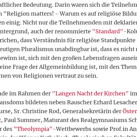
ftlicher Bedeutung. Darin waren sich die Teilne
 "Religion matters! - Warum es auf religiöse Bil
n einig. Nicht nur die Teilnehmenden mit deklarier
intergrund, auch der renommierte
"Standard"
-Kol
richen, dass Verständnis für religiöse Standpunkte
utigen Pluralismus unabdingbar ist, dass es nicht 
ewinn ist, sich mit den großen Lebensfragen ause
 eine Frage der Allgemeinbildung ist, mit den The
en von Religionen vertraut zu sein.
nde im Rahmen der
"Langen Nacht der Kirchen"
im
ansdoms bildeten neben Rauscher Erhard Lesacher,
rse, Sr. Christine Rod, Generalsekretärin der
Öster
z
, Paul Summer, Maturant des Realgymnasiums Sch
r des
"Theolympia"
-Wettbewerbs sowie Prof.in A