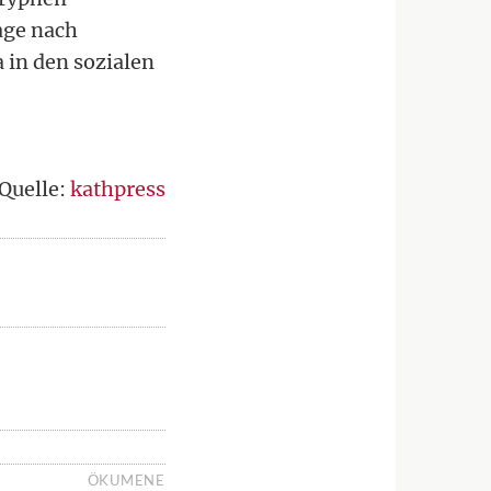
age nach
a in den sozialen
Quelle:
kathpress
ÖKUMENE