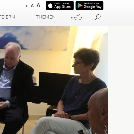
A
A
A
FEIERN
THEMEN