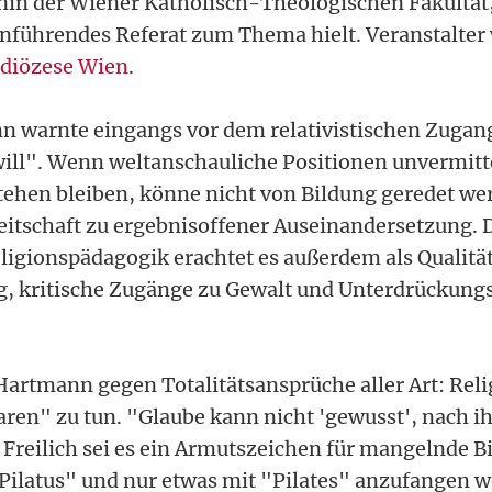
n der Wiener Katholisch-Theologischen Fakultät, 
inführendes Referat zum Thema hielt. Veranstalter
zdiözese Wien
.
warnte eingangs vor dem relativistischen Zugang 
will". Wenn weltanschauliche Positionen unvermitt
ehen bleiben, könne nicht von Bildung geredet we
reitschaft zu ergebnisoffener Auseinandersetzung. 
eligionspädagogik erachtet es außerdem als Qualitä
ng, kritische Zugänge zu Gewalt und Unterdrückun
artmann gegen Totalitätsansprüche aller Art: Reli
en" zu tun. "Glaube kann nicht 'gewusst', nach 
 Freilich sei es ein Armutszeichen für mangelnde 
Pilatus" und nur etwas mit "Pilates" anzufangen w