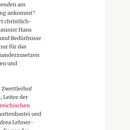
hmenden am
dung ankommt"
t christlich-
umnist Hans
 und Bedürfnisse
nur für das
inanderzusetzen
men und
 Zwettlerhof
 Leiter der
reichischen
ottenbastei und
ndrea Lehner-