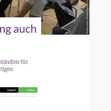
Kathpress / Robert Mitscha-Eibl
ung auch
tändnis für
utigen
tweet
teilen