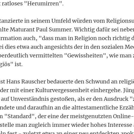
 ratloses "Herumirren".
stanzierte in seinem Umfeld würden vom Religionsu
lte Maturant Paul Summer. Wichtig dafür sei nebe
ormation auch, "dass man in Religion noch richtig 
i dies etwa auch angesichts der in den sozialen Me
überdeutlich vermittelten "Gewissheiten", wie man 
giös" ist.
ist Hans Rauscher bedauerte den Schwund an religi
 der mit einer Kulturvergessenheit einhergehe. Jüngs
 auf Unverständnis gestoßen, als er den Ausdruck "
ndete und daraufhin an die alttestamentliche Erzä
Im "Standard", der eine der meistgenutzten Online-
 stelle man zugleich immer wieder hohes Interesse 
eln fest - zuletzt etwa an einer neu entdeckten apo