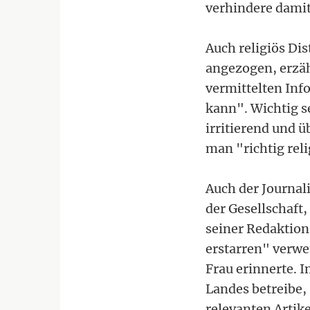
verhindere damit
Auch religiös Di
angezogen, erzäh
vermittelten Inf
kann". Wichtig se
irritierend und 
man "richtig reli
Auch der Journal
der Gesellschaft,
seiner Redaktion
erstarren" verwe
Frau erinnerte. 
Landes betreibe,
relevanten Artik