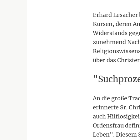
Erhard Lesacher 
Kursen, deren An
Widerstands gege
zunehmend Nachf
Religionswissens
über das Christe
"Suchprozes
An die große Tra
erinnerte Sr. Chr
auch Hilflosigkei
Ordensfrau defini
Leben". Diesem S