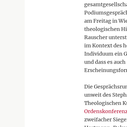
gesamtgesellscha
Podiumsgespräch
am Freitag in Wie
theologischen H
Rauscher unterst
im Kontext des he
Individuum ein G
und dass es auch
Erscheinungsform
Die Gesprächsru
unweit des Steph
Theologischen Ku
Ordenskonferen
zweifacher Siege