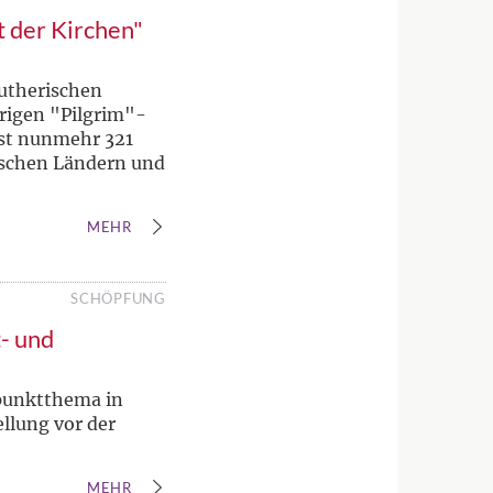
 der Kirchen"
utherischen
urigen "Pilgrim"-
sst nunmehr 321
ischen Ländern und
MEHR
SCHÖPFUNG
- und
punktthema in
llung vor der
MEHR