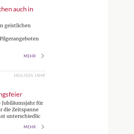
chen auch in
n geistlichen
 Pilgerangeboten
MEHR
HEILIGES JAHR
ngsfeier
e Jubiläumsjahr für
ur die Zeitspanne
st unterschiedlic
MEHR