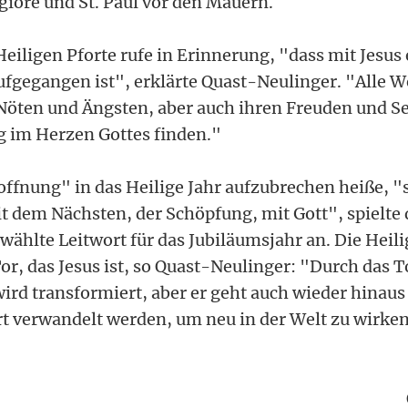
iore und St. Paul vor den Mauern.
Heiligen Pforte rufe in Erinnerung, "dass mit Jesus
ufgegangen ist", erklärte Quast-Neulinger. "Alle We
 Nöten und Ängsten, aber auch ihren Freuden und 
 im Herzen Gottes finden."
offnung" in das Heilige Jahr aufzubrechen heiße, "s
t dem Nächsten, der Schöpfung, mit Gott", spielte 
ählte Leitwort für das Jubiläumsjahr an. Die Heili
or, das Jesus ist, so Quast-Neulinger: "Durch das T
rd transformiert, aber er geht auch wieder hinaus 
Ort verwandelt werden, um neu in der Welt zu wirke