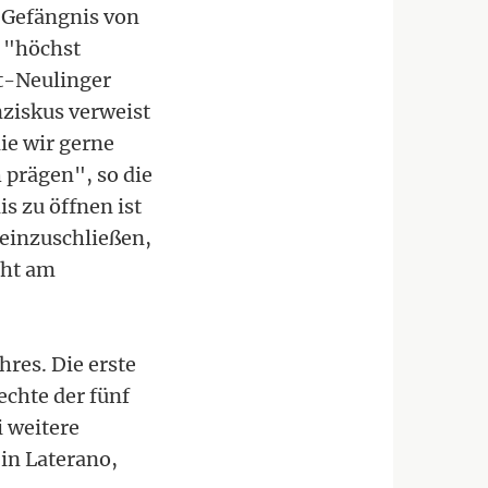
m Gefängnis von
n "höchst
t-Neulinger
ziskus verweist
die wir gerne
 prägen", so die
s zu öffnen ist
 einzuschließen,
cht am
hres. Die erste
echte der fünf
i weitere
 in Laterano,