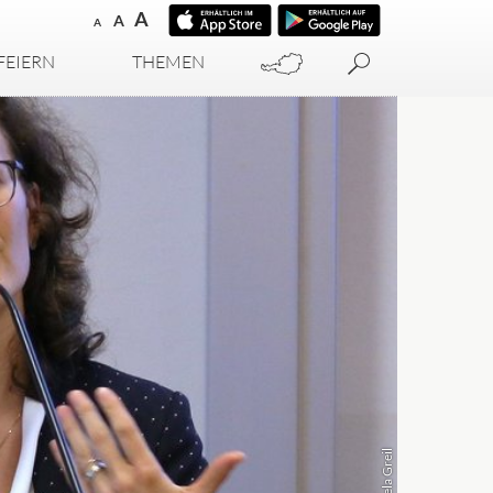
A
A
A
FEIERN
THEMEN