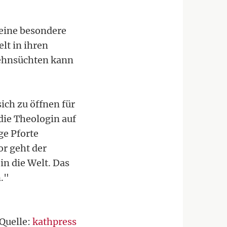
 eine besondere
lt in ihren
Sehnsüchten kann
ich zu öffnen für
die Theologin auf
ge Pforte
or geht der
in die Welt. Das
n."
Quelle:
kathpress