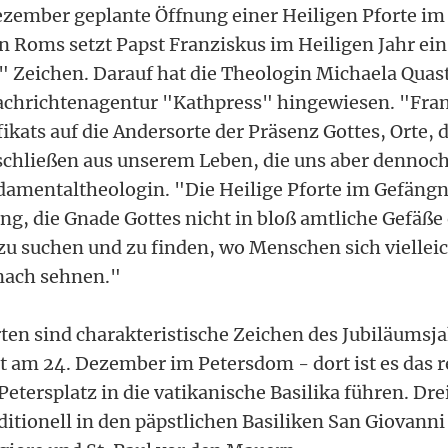
Dezember geplante Öffnung einer Heiligen Pforte i
n Roms setzt Papst Franziskus im Heiligen Jahr ei
 Zeichen. Darauf hat die Theologin Michaela Quas
achrichtenagentur "Kathpress" hingewiesen. "Fran
fikats auf die Andersorte der Präsenz Gottes, Orte, 
chließen aus unserem Leben, die uns aber dennoch
amentaltheologin. "Die Heilige Pforte im Gefängni
g, die Gnade Gottes nicht in bloß amtliche Gefäße
 zu suchen und zu finden, wo Menschen sich viellei
nach sehnen."
ten sind charakteristische Zeichen des Jubiläumsja
t am 24. Dezember im Petersdom - dort ist es das r
Petersplatz in die vatikanische Basilika führen. Dre
ditionell in den päpstlichen Basiliken San Giovanni