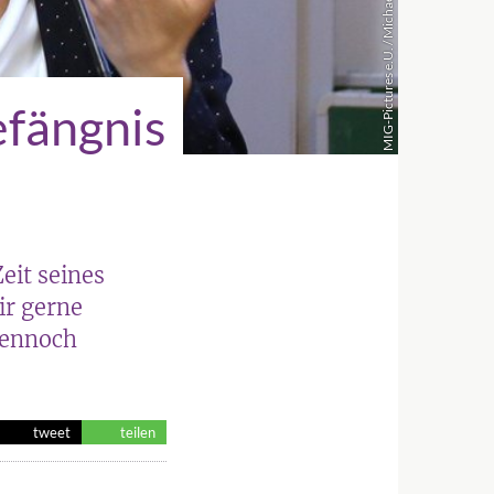
MIG-Pictures e.U. / Michaela Greil
efängnis
eit seines
ir gerne
dennoch
tweet
teilen