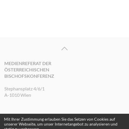
MEDIENREFERAT DER
ÖSTERREICHISCHEN
BISCHOFSKONFERENZ
Stephansplatz 4/6/1
A-1010 Wien
Mit Ihrer Zustimmung erlauben Sie das Setzen von Cookies auf
©2026 Medienreferat der Österreichischen Bischofskonferenz. Alle Rechte
unserer Webseite, um unser Internetangebot zu analysieren und
vorbehalten.
stetig zu verbessern.