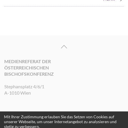
MEDIENREFERAT DER
ÖSTERREICHISCHEN
BISCHOFSKONFERENZ
Stephansplatz 4/6/1
A-1010 Wien
Mit Ihrer Zustimmung erlauben Sie das Setzen von Cookies auf
©2026 Medienreferat der Österreichischen Bischofskonferenz. Alle Rechte
unserer Webseite, um unser Internetangebot zu analysieren und
vorbehalten.
stetig zu verbessern.