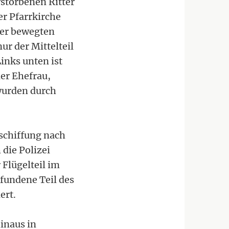
rstorbenen Ritter
er Pfarrkirche
ner bewegten
ur der Mittelteil
Links unten ist
er Ehefrau,
 wurden durch
rschiffung nach
die Polizei
 Flügelteil im
fundene Teil des
ert.
inaus in