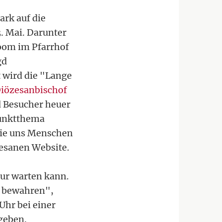
ark auf die
. Mai. Darunter
oom im Pfarrhof
gd
 wird die "Lange
iözesanbischof
d Besucher heuer
punktthema
die uns Menschen
zesanen Website.
nur warten kann.
zu bewahren",
Uhr bei einer
geben.