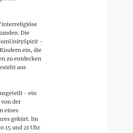
"interreligiöse
kunden. Die
ComUnitySpirit -
Kindern ein, die
nen zu entdecken
esteht aus
sgeteilt - ein
 von der
n eines
res gekürt. Im
0.15 und 21 Uhr