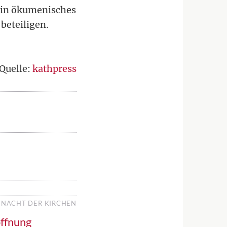
 ein ökumenisches
beteiligen.
Quelle:
kathpress
 NACHT DER KIRCHEN
ffnung