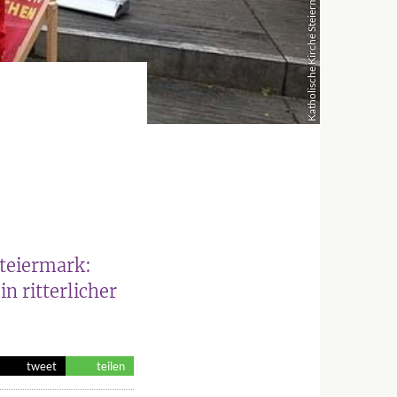
Katholische Kirche Steiermark
teiermark:
n ritterlicher
tweet
teilen