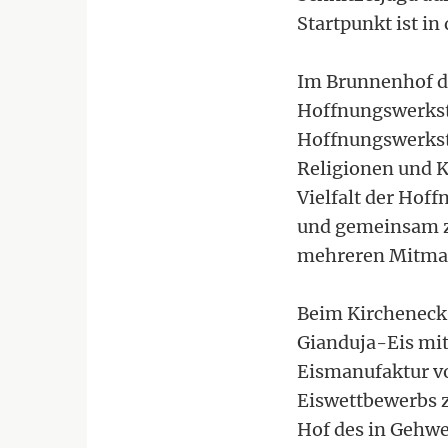
Startpunkt ist in
Im Brunnenhof der
Hoffnungswerksta
Hoffnungswerksta
Religionen und K
Vielfalt der Hof
und gemeinsam z
mehreren Mitmac
Beim Kircheneck 
Gianduja-Eis mit
Eismanufaktur v
Eiswettbewerbs z
Hof des in Gehwe