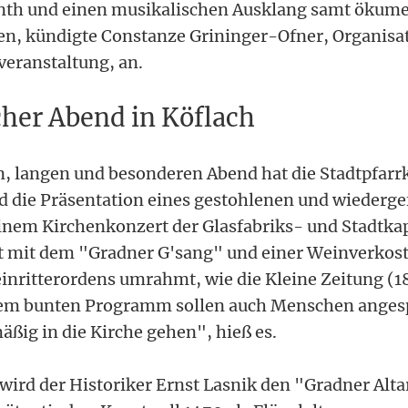
rinth und einen musikalischen Ausklang samt öku
ben, kündigte Constanze Grininger-Ofner, Organisa
veranstaltung, an.
icher Abend in Köflach
en, langen und besonderen Abend hat die Stadtpfarr
rd die Präsentation eines gestohlenen und wieder
einem Kirchenkonzert der Glasfabriks- und Stadtkap
t mit dem "Gradner G'sang" und einer Weinverkos
nritterordens umrahmt, wie die Kleine Zeitung (18
 dem bunten Programm sollen auch Menschen ange
äßig in die Kirche gehen", hieß es.
wird der Historiker Ernst Lasnik den "Gradner Alta