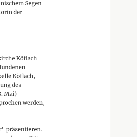
menischem Segen
torin der
kirche Köflach
gefundenen
elle Köflach,
tung des
. Mai)
sprochen werden,
r" präsentieren.