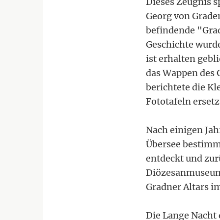
Dieses Zeugnis sp
Georg von Graden 
befindende "Grad
Geschichte wurden
ist erhalten gebl
das Wappen des G
berichtete die K
Fototafeln ersetz
Nach einigen Jah
Übersee bestimmt
entdeckt und zurü
Diözesanmuseum i
Gradner Altars i
Die Lange Nacht 