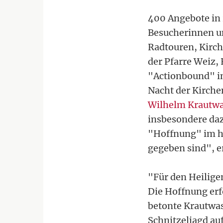
400 Angebote in 
Besucherinnen u
Radtouren, Kirch
der Pfarre Weiz, 
"Actionbound" in
Nacht der Kirche
Wilhelm Krautwa
insbesondere da
"Hoffnung" im he
gegeben sind", e
"Für den Heilige
Die Hoffnung erf
betonte Krautwasc
Schnitzeljagd au