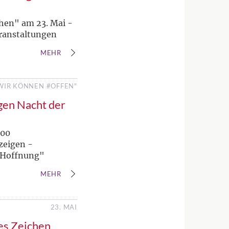
chen" am 23. Mai -
eranstaltungen
MEHR
WIR KÖNNEN #OFFEN"
ngen Nacht der
800
zeigen -
 "Hoffnung"
MEHR
23. MAI
ges Zeichen