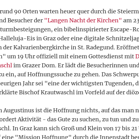
rund 90 Orten warten heuer quer durch die Steierm
nd Besucher der
"Langen Nacht der Kirchen"
am 23
turmbesteigungen, ein bibelinspirierter Escape-R
Halleluja-Eis in Graz oder eine digitale Schnitzelja
 der Kalvarienbergkirche in St. Radegund. Eröffnet
n" um 19 Uhr offiziell mit einem Gottesdienst mit
D
schl
im Grazer Dom. Er lädt die Besucherinnen un
zu ein, auf Hoffnungssuche zu gehen. Das Schwer
urigen Jahr sei "eine der wichtigsten Tugenden, 
rklärte Bischof Krautwaschl im Vorfeld auf der diö
n Augustinus ist die Hoffnung nichts, auf das man 
ordert Aktivität - das Gute zu suchen, zu tun und 
hl. In Graz kann sich Groß und Klein von 17 bis 21 
f eine "Mission Hoffnung" durch die Innenstadt be