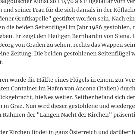
ätgotischer Kunst soll 1470 als Flügelaltar vom ve
und seiner Frau für die sich damals in der Köflach
ener Gruftkapelle" gestiftet worden sein. Nach ei
 die beiden Seitenflügel im Jahr 1986 gestohlen, n
ieben. Er zeigt den Heiligen Bernhardin von Siena. 
eorg von Graden zu sehen, rechts das Wappen sein
leine Zeitung. Die beiden gestohlenen Seitenflügel
t.
ren wurde die Hälfte eines Flügels in einem zur Ve
en Container im Hafen von Ancona (Italien) durch 
ckgebracht, hieß es weiter. Seither befand sich der
n Graz. Nun wird dieser gestohlene und wiederge
m Rahmen der "Langen Nacht der Kirchen" präsenti
der Kirchen findet in ganz Österreich und darüber h