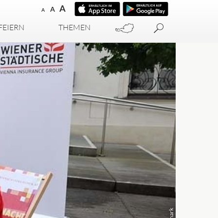
A
A
A
FEIERN
THEMEN