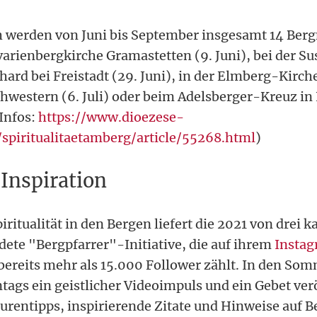
h werden von Juni bis September insgesamt 14 Ber
lvarienbergkirche Gramastetten (9. Juni), bei der S
hard bei Freistadt (29. Juni), in der Elmberg-Kirch
western (6. Juli) oder beim Adelsberger-Kreuz in
(Infos:
https://www.dioezese-
u/spiritualitaetamberg/article/55268.html
)
 Inspiration
piritualität in den Bergen liefert die 2021 von drei 
dete "Bergpfarrer"-Initiative, die auf ihrem
Insta
bereits mehr als 15.000 Follower zählt. In den S
tags ein geistlicher Videoimpuls und ein Gebet verö
urentipps, inspirierende Zitate und Hinweise auf B