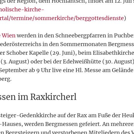
s der Region, dem Hochlantsch, findet am 12. Juli s
holische-kirche-
ortal/termine/sommerkirche/berggottesdienste
)
e Wien
werden in den Schneebergpfarren in Puchbe
iederösterreichs in den Sommermonaten Bergmesse
r Schober Kapelle (29. Juni), beim Elisabethkirche
3. August) oder bei der Edelweißhütte (30. August)
 September ab 9 Uhr live eine Hl. Messe am Gelände
berg.
en im Raxkircherl
steiger-Gedenkkirche auf der Rax am Fuße der Heu
-Hauses, werden Bergmessen gefeiert. An mehrer
n Bergsteigern und verstorbenen Mitgliedern des