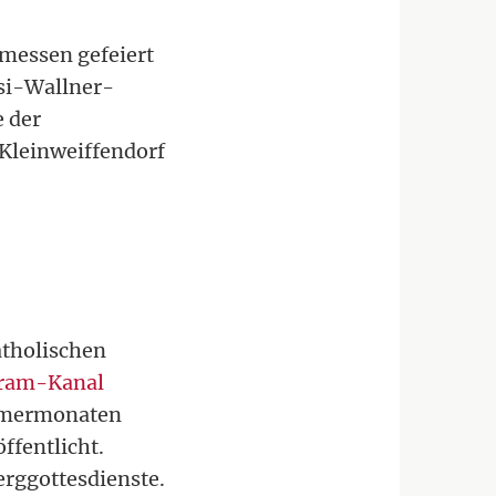
gmessen gefeiert
usi-Wallner-
e der
 Kleinweiffendorf
katholischen
gram-Kanal
ommermonaten
ffentlicht.
erggottesdienste.