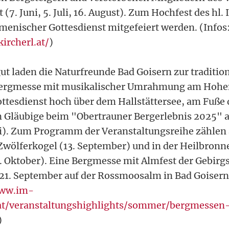
 (7. Juni, 5. Juli, 16. August). Zum Hochfest des hl. 
umenischer Gottesdienst mitgefeiert werden. (Infos
ircherl.at/
)
 laden die Naturfreunde Bad Goisern zur traditio
ergmesse mit musikalischer Umrahmung am Hohen
 Gottesdienst hoch über dem Hallstättersee, am Fuße
 Gläubige beim "Obertrauner Bergerlebnis 2025" a
uli). Zum Programm der Veranstaltungsreihe zählen
ölferkogel (13. September) und in der Heilbronn
. Oktober). Eine Bergmesse mit Almfest der Gebir
21. September auf der Rossmoosalm in Bad Goisern 
www.im-
at/veranstaltungshighlights/sommer/bergmessen
)