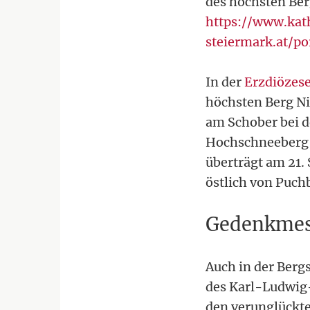
des höchsten Berg
https://www.kat
steiermark.at/p
In der
Erzdiözes
höchsten Berg N
am Schober bei de
Hochschneeberg (
überträgt am 21.
östlich von Puch
Gedenkmess
Auch in der Berg
des Karl-Ludwig
den verunglückte