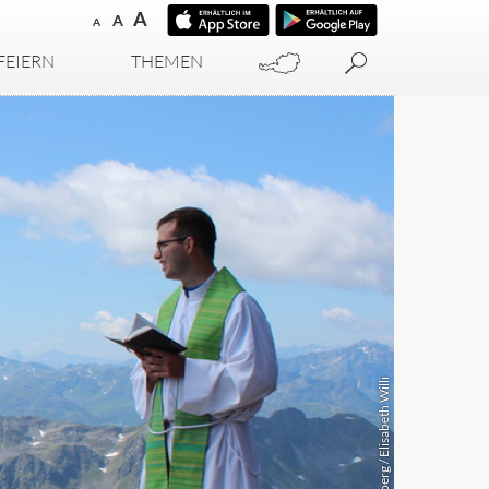
A
A
A
FEIERN
THEMEN