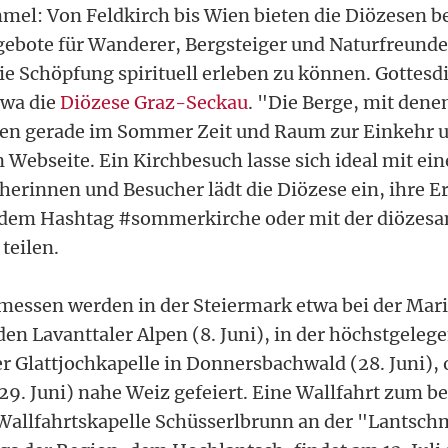
mel: Von Feldkirch bis Wien bieten die Diözesen 
gebote für Wanderer, Bergsteiger und Naturfreunde
 Schöpfung spirituell erleben zu können. Gottesd
twa die
Diözese Graz-Seckau
. "Die Berge, mit dene
eten gerade im Sommer Zeit und Raum zur Einkehr 
en Webseite. Ein Kirchbesuch lasse sich ideal mit 
herinnen und Besucher lädt die Diözese ein, ihre Er
 dem Hashtag #sommerkirche oder mit der diözes
teilen.
messen werden in der Steiermark etwa bei der Mar
en Lavanttaler Alpen (8. Juni), in der höchstgeleg
r Glattjochkapelle in Donnersbachwald (28. Juni), 
29. Juni) nahe Weiz gefeiert. Eine Wallfahrt zum be
 Wallfahrtskapelle Schüsserlbrunn an der "Lantsc