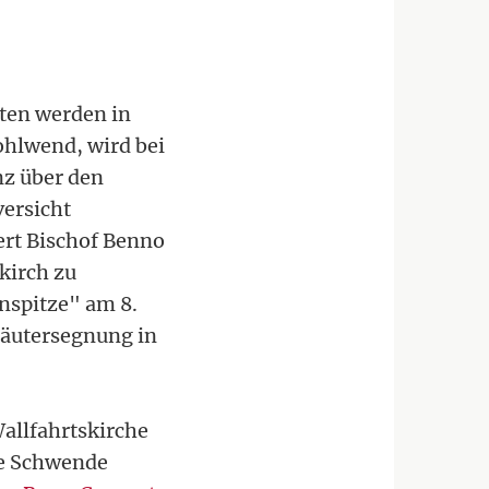
ten werden in
hlwend, wird bei
nz über den
ersicht
ert Bischof Benno
kirch zu
nspitze" am 8.
räutersegnung in
allfahrtskirche
ie Schwende