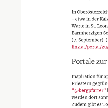
In Oberösterreic
- etwa in der Ka
Warte in St. Leon
Barmherzigen Sch
(7. September). 
linz.at/portal/z
Portale zur
Inspiration für S
Priestern gegrün
"@bergpfarrer"
werden dort sonn
Zudem gibt es To