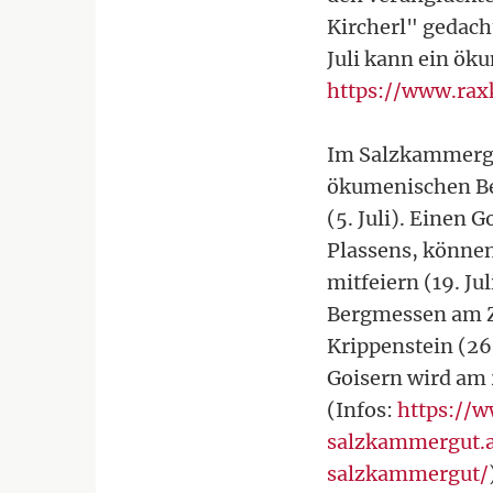
Kircherl" gedacht
Juli kann ein ök
https://www.raxk
Im Salzkammergut
ökumenischen B
(5. Juli). Einen
Plassens, können
mitfeiern (19. J
Bergmessen am Zw
Krippenstein (26
Goisern wird am 
(Infos:
https://
salzkammergut.
salzkammergut/