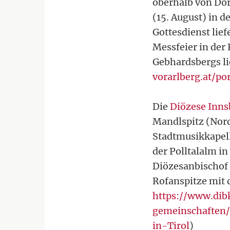
oberhalb von Dor
(15. August) in d
Gottesdienst lie
Messfeier in der 
Gebhardsbergs lie
vorarlberg.at/p
Die
Diözese Inns
Mandlspitz (Nord
Stadtmusikkapell
der Polltalalm in
Diözesanbischof 
Rofanspitze mit 
https://www.dib
gemeinschaften/
in-Tirol
)