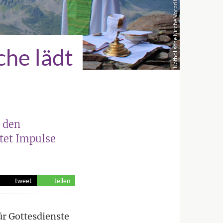
Katholische Kirche Vorarlberg / Elisabeth Willi
che lädt
 den
tet Impulse
tweet
teilen
ür Gottesdienste