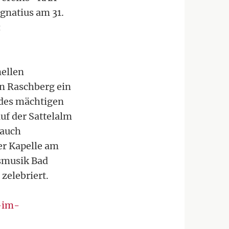
Ignatius am 31.
:
nellen
 Raschberg ein
 des mächtigen
uf der Sattelalm
 auch
er Kapelle am
gsmusik Bad
zelebriert.
-im-