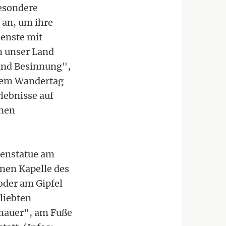
besondere
 an, um ihre
ienste mit
n unser Land
und Besinnung",
einem Wandertag
lebnisse auf
anen
ienstatue am
enen Kapelle des
oder am Gipfel
liebten
hmauer", am Fuße