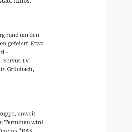
tatt. (Infos:
rg rund um den
n gefeiert. Etwa
rl -
. Servus TV
 in Grünbach,
kuppe, unweit
en Terminen wird
 Vereins "RAX-