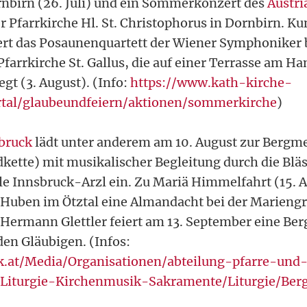
nbirn (26. Juli) und ein Sommerkonzert des
Austri
er Pfarrkirche Hl. St. Christophorus in Dornbirn. K
fert das Posaunenquartett der Wiener Symphoniker 
Pfarrkirche St. Gallus, die auf einer Terrasse am Ha
gt (3. August). (Info:
https://www.kath-kirche-
ortal/glaubeundfeiern/aktionen/sommerkirche
)
bruck
lädt unter anderem am 10. August zur Bergme
kette) mit musikalischer Begleitung durch die Bläs
e Innsbruck-Arzl ein. Zu Mariä Himmelfahrt (15. A
 Huben im Ötztal eine Almandacht bei der Mariengro
Hermann Glettler feiert am 13. September eine Ber
den Gläubigen. (Infos:
k.at/Media/Organisationen/abteilung-pfarre-und
Liturgie-Kirchenmusik-Sakramente/Liturgie/Berg