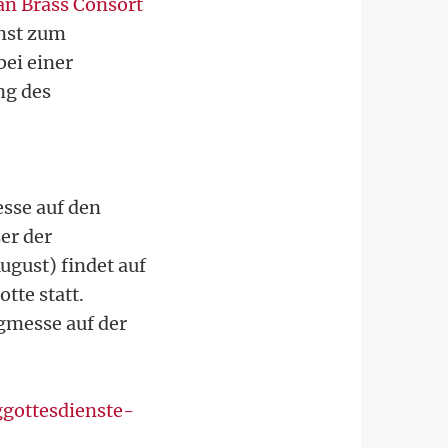
an Brass Consort
unst zum
bei einer
ng des
sse auf den
er der
ugust) findet auf
tte statt.
gmesse auf der
-
gottesdienste-