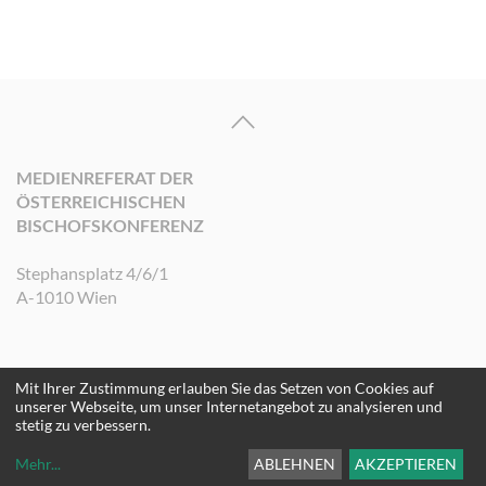
MEDIENREFERAT DER
ÖSTERREICHISCHEN
BISCHOFSKONFERENZ
Stephansplatz 4/6/1
A-1010 Wien
Mit Ihrer Zustimmung erlauben Sie das Setzen von Cookies auf
©2026 Medienreferat der Österreichischen Bischofskonferenz. Alle Rechte
unserer Webseite, um unser Internetangebot zu analysieren und
vorbehalten.
stetig zu verbessern.
Mehr
...
ABLEHNEN
AKZEPTIEREN