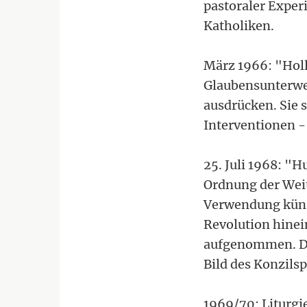
pastoraler Exper
Katholiken.
März 1966: "Holl
Glaubensunterwei
ausdrücken. Sie 
Interventionen -
25. Juli 1968: "H
Ordnung der Weit
Verwendung künst
Revolution hinei
aufgenommen. Die
Bild des Konzilsp
1969/70: Liturgi