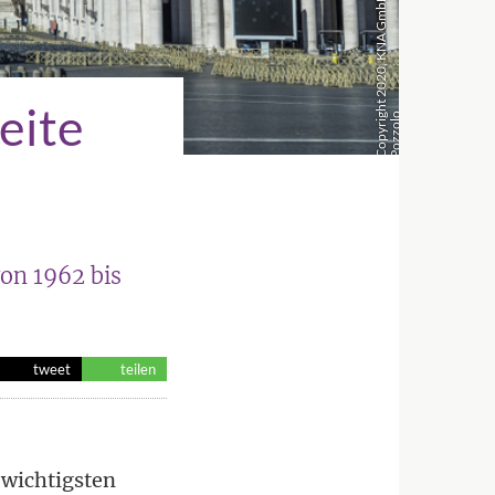
eite
g
o
on 1962 bis
tweet
teilen
 wichtigsten