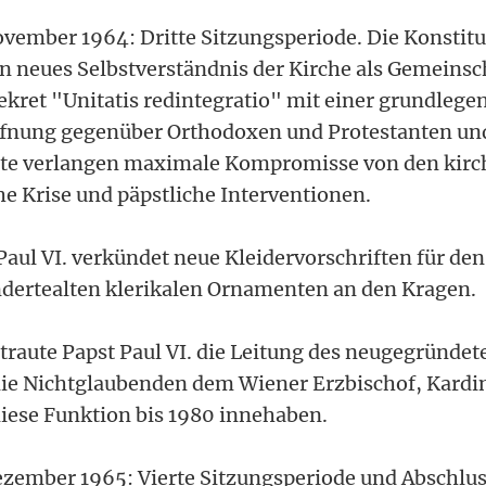
vember 1964: Dritte Sitzungsperiode. Die Konsti
n neues Selbstverständnis der Kirche als Gemeinsc
ekret "Unitatis redintegratio" mit einer grundlege
ffnung gegenüber Orthodoxen und Protestanten un
e verlangen maximale Kompromisse von den kirc
he Krise und päpstliche Interventionen.
 Paul VI. verkündet neue Kleidervorschriften für de
dertealten klerikalen Ornamenten an den Kragen.
rtraute Papst Paul VI. die Leitung des neugegründe
 die Nichtglaubenden dem Wiener Erzbischof, Kardi
diese Funktion bis 1980 innehaben.
zember 1965: Vierte Sitzungsperiode und Abschlus