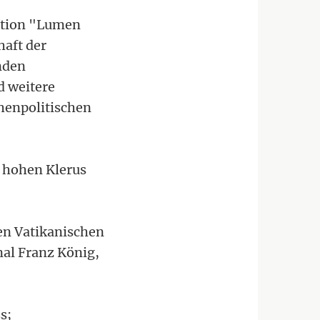
tution "Lumen
haft der
nden
d weitere
henpolitischen
n hohen Klerus
ten Vatikanischen
nal Franz König,
s;