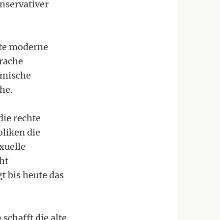
nservativer
gte moderne
prache
ömische
he.
die rechte
liken die
xuelle
ht
 bis heute das
chafft die alte