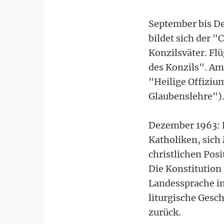
September bis D
bildet sich der 
Konzilsväter. Fl
des Konzils". Am
"Heilige Offiziu
Glaubenslehre")
Dezember 1963: 
Katholiken, sic
christlichen Posi
Die Konstitution
Landessprache im
liturgische Gesc
zurück.