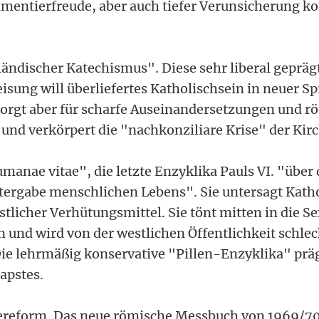
imentierfreude, aber auch tiefer Verunsicherung ko
ändischer Katechismus". Diese sehr liberal geprä
sung will überliefertes Katholischsein in neuer S
sorgt aber für scharfe Auseinandersetzungen und r
 und verkörpert die "nachkonziliare Krise" der Kirc
umanae vitae", die letzte Enzyklika Pauls VI. "über 
ergabe menschlichen Lebens". Sie untersagt Katho
licher Verhütungsmittel. Sie tönt mitten in die Se
n und wird von der westlichen Öffentlichkeit schlec
 lehrmäßig konservative "Pillen-Enzyklika" prägt
apstes.
ereform. Das neue römische Messbuch von 1969/70 s