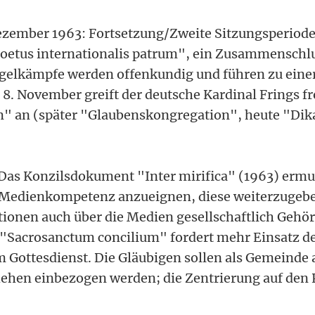
ezember 1963: Fortsetzung/Zweite Sitzungsperiode
"Coetus internationalis patrum", ein Zusammenschl
ügelkämpfe werden offenkundig und führen zu einer
 8. November greift der deutsche Kardinal Frings fr
m" an (später "Glaubenskongregation", heute "Dika
.
Das Konzilsdokument "Inter mirifica" (1963) ermu
h Medienkompetenz anzueignen, diese weiterzugeb
tionen auch über die Medien gesellschaftlich Gehör
 "Sacrosanctum concilium" fordert mehr Einsatz de
 Gottesdienst. Die Gläubigen sollen als Gemeinde a
hehen einbezogen werden; die Zentrierung auf den Pr