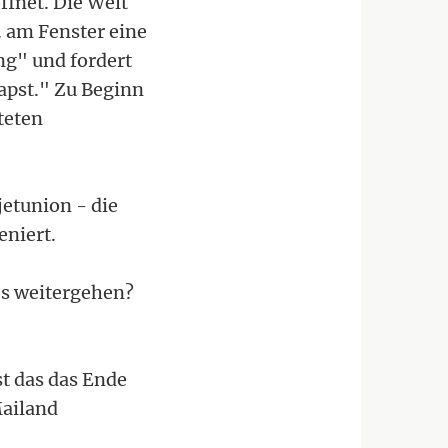
ffnet. Die Welt
. am Fenster eine
g" und fordert
apst." Zu Beginn
teten
jetunion - die
eniert.
es weitergehen?
st das das Ende
Mailand