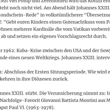
 Mit viel Pomp und Zeremoniell wird das Konzil erö
teht noch nicht viel. Am Abend hält Johannes XXIII
Mondschein-Rede" in volkstümlicherer "Übersetzun
: "Gebt euren Kindern einen Gutenachtkuss vom P
ehnen mehrere Kardinäle die vom Vatikan vorberei
 ab und setzen ein eigenes Vorschlagsrecht durch.
ber 1962: Kuba-Krise zwischen den USA und der Sow
nde eines neuen Weltkriegs. Johannes XXIII. interv
: Abschluss der Ersten Sitzungsperiode. Wie wird 
 kehren in ihre Diözesen zurück.
annes XXIII. stirbt. Die Verunsicherung nimmt zu: I
 Nachfolge-Favorit Giovanni Battista Montini aus 
pst Paul VI. (1963-1978).