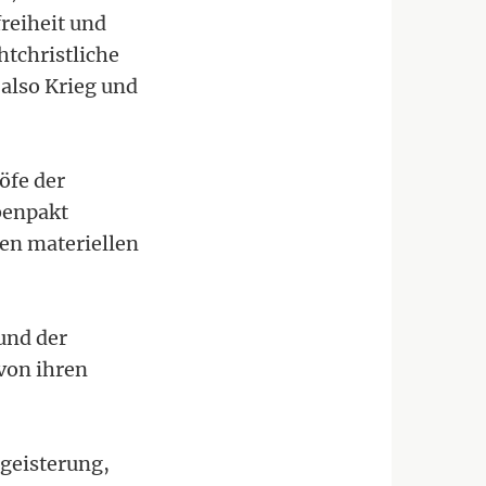
reiheit und
tchristliche
 also Krieg und
öfe der
benpakt
len materiellen
und der
von ihren
egeisterung,