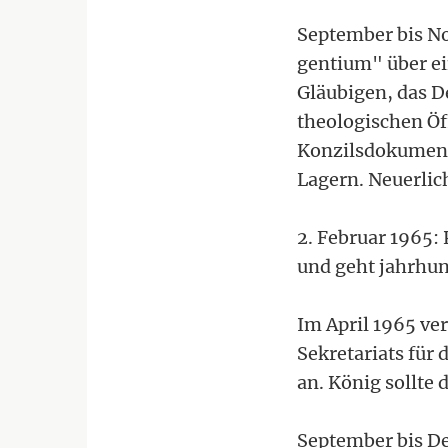
September bis No
gentium" über ei
Gläubigen, das D
theologischen Ö
Konzilsdokument
Lagern. Neuerlic
2. Februar 1965:
und geht jahrhun
Im April 1965 ve
Sekretariats für
an. König sollte 
September bis De