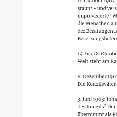
11. Oktober 1962:
staunt - und vers
improvisierte "
die Menschen auf
der Beratungen l
Besetzungslisten
14. bis 28. Okto
Welt steht am Ra
8. Dezember 1962
Die Konzilsväter
3. Juni 1963: Joh
des Konzils? Der
übernimmt als Pa