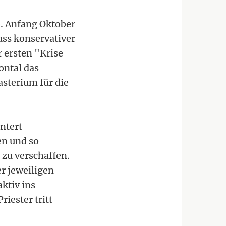
. Anfang Oktober
uss konservativer
 ersten "Krise
ontal das
sterium für die
ntert
en und so
 zu verschaffen.
r jeweiligen
ktiv ins
iester tritt