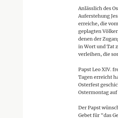
Anlässlich des Os
Auferstehung Jesu
erreiche, die vo
geplagten Völker,
denen der Zugang
in Wort und Tat 
verleihen, die so
Papst Leo XIV. fr
Tagen erreicht h
Osterfest geschi
Ostermontag auf 
Der Papst wünsc
Gebet für "das G