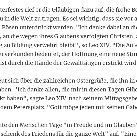
terfestes rief er die Gläubigen dazu auf, die frohe B
 in die Welt zu tragen. Es sei wichtig, dass sie vor 
m Bösen unterdrückt werden. "Ich denke dabei an d
 an die wegen ihres Glaubens verfolgten Christen, 
 zu Bildung verwehrt bleibt", so Leo XIV. "Die Auf
zu verkünden bedeutet, der Hoffnung eine neue St
nst durch die Hände der Gewalttätigen erstickt wird
eut sich über die zahlreichen Ostergrüße, die ihn 
aben. "Ich danke allen, die mir in diesen Tagen G
ckt haben", sagte Leo XIV. nach seinem Mittagsgebe
dem Petersplatz. "Gott möge jeden mit seinen Ga
hte den Menschen Tage "in Freude und im Glauben"
eschenk des Friedens für die ganze Welt" auf. "Ein