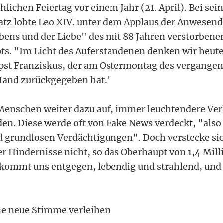
hlichen Feiertag vor einem Jahr (21. April). Bei se
atz lobte Leo XIV. unter dem Applaus der Anwesen
bens und der Liebe" des mit 88 Jahren verstorbene
s. "Im Licht des Auferstandenen denken wir heute
st Franziskus, der am Ostermontag des vergangen
Hand zurückgegeben hat."
e Menschen weiter dazu auf, immer leuchtendere Ve
en. Diese werde oft von Fake News verdeckt, "also
 grundlosen Verdächtigungen". Doch verstecke sic
er Hindernisse nicht, so das Oberhaupt von 1,4 Mill
 kommt uns entgegen, lebendig und strahlend, und er
ne neue Stimme verleihen