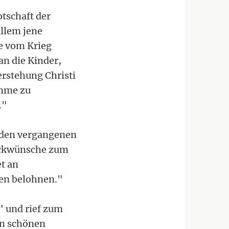
otschaft der
allem jene
ie vom Krieg
an die Kinder,
erstehung Christi
imme zu
."
in den vergangenen
lückwünsche zum
t an
ben belohnen."
 und rief zum
en schönen