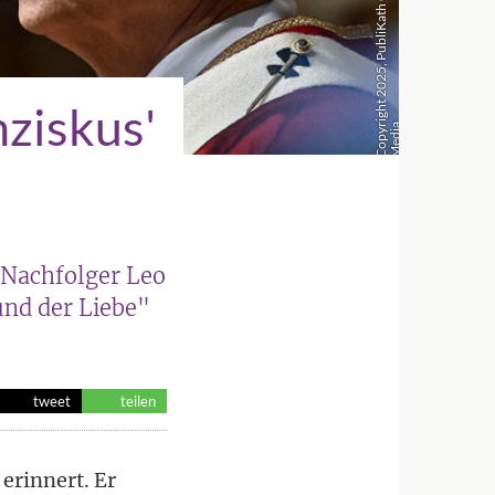
nziskus'
r
a
 Nachfolger Leo
und der Liebe"
tweet
teilen
erinnert. Er