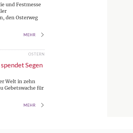
gie und Festmesse
ler
en, den Osterweg
MEHR
OSTERN
t spendet Segen
er Welt in zehn
zu Gebetswache für
MEHR