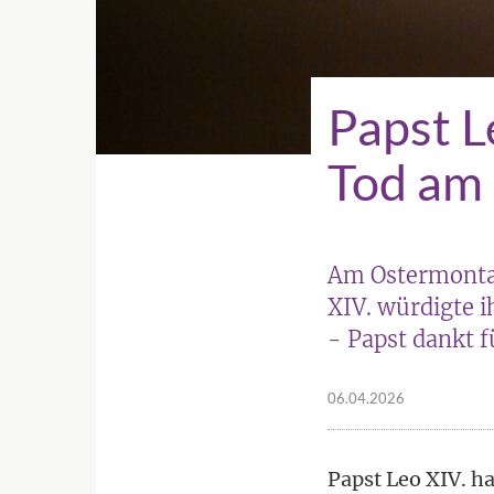
Papst L
Tod am
Am Ostermontag
XIV. würdigte 
- Papst dankt 
06.04.2026
Papst Leo XIV. h