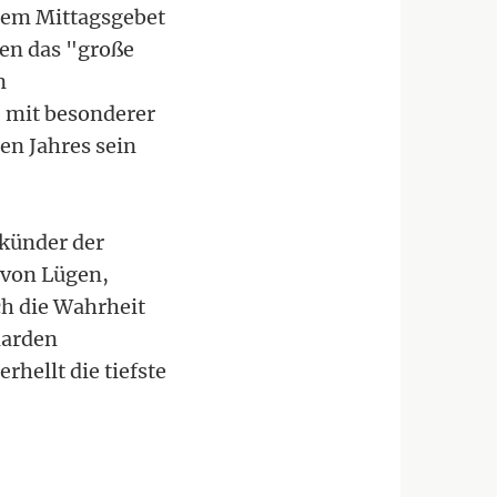
inem Mittagsgebet
den das "große
n
 mit besonderer
en Jahres sein
rkünder der
 von Lügen,
h die Wahrheit
iarden
hellt die tiefste