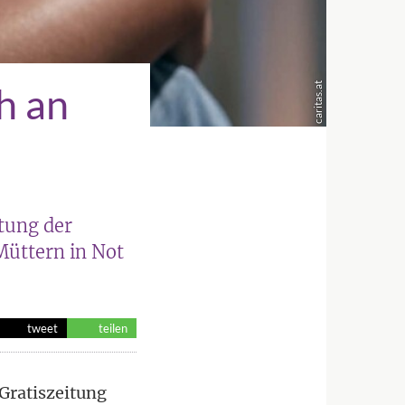
h an
caritas.at
tung der
Müttern in Not
tweet
teilen
 Gratiszeitung