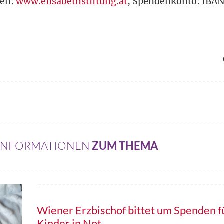
den:
www.elisabethstiftung.at
, Spendenkonto: IBAN
 INFORMATIONEN
ZUM THEMA
Wiener Erzbischof bittet um Spenden f
Kinder in Not