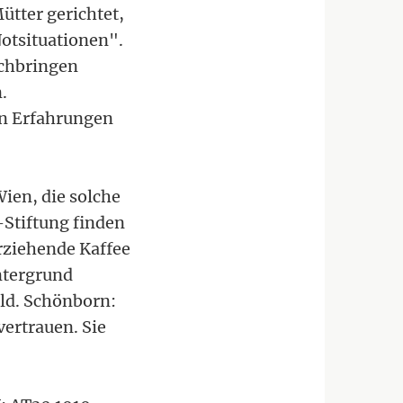
ütter gerichtet,
Notsituationen".
rchbringen
.
nn Erfahrungen
Wien, die solche
-Stiftung finden
rziehende Kaffee
ntergrund
Geld. Schönborn:
vertrauen. Sie