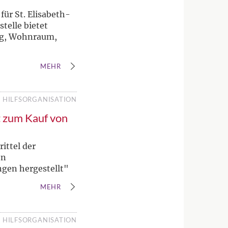
für St. Elisabeth-
telle bietet
ng, Wohnraum,
MEHR
HILFSORGANISATION
t zum Kauf von
ittel der
en
gen hergestellt"
MEHR
HILFSORGANISATION