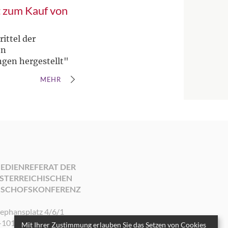
t zum Kauf von
ittel der
en
gen hergestellt"
MEHR
EDIENREFERAT DER
STERREICHISCHEN
ISCHOFSKONFERENZ
tephansplatz 4/6/1
-1010 Wien
Mit Ihrer Zustimmung erlauben Sie das Setzen von Cookies