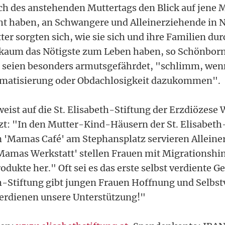
ch des anstehenden Muttertags den Blick auf jene M
icht haben, an Schwangere und Alleinerziehende in 
r sorgten sich, wie sie sich und ihre Familien du
 kaum das Nötigste zum Leben haben, so Schönborn
e seien besonders armutsgefährdet, "schlimm, we
umatisierung oder Obdachlosigkeit dazukommen".
eist auf die St. Elisabeth-Stiftung der Erzdiözese 
zt: "In den Mutter-Kind-Häusern der St. Elisabeth
In 'Mamas Café' am Stephansplatz servieren Alleine
Mamas Werkstatt' stellen Frauen mit Migrationshi
rodukte her." Oft sei es das erste selbst verdiente 
th-Stiftung gibt jungen Frauen Hoffnung und Selbst
verdienen unsere Unterstützung!"