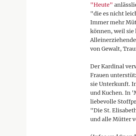
"Heute"
anlässli
"die es nicht le
Immer mehr Mütte
können, weil sie
Alleinerziehend
von Gewalt, Tra
Der Kardinal verw
Frauen unterstüt
sie Unterkunft. 
und Kuchen. In '
liebevolle Stoffp
"Die St. Elisabe
und alle Mütter 