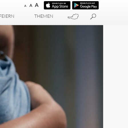
A
A
A
FEIERN
THEMEN