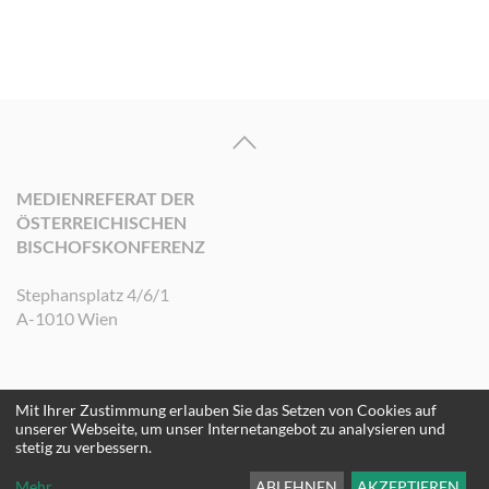
MEDIENREFERAT DER
ÖSTERREICHISCHEN
BISCHOFSKONFERENZ
Stephansplatz 4/6/1
A-1010 Wien
Mit Ihrer Zustimmung erlauben Sie das Setzen von Cookies auf
©2026 Medienreferat der Österreichischen Bischofskonferenz. Alle Rechte
unserer Webseite, um unser Internetangebot zu analysieren und
vorbehalten.
stetig zu verbessern.
Mehr
...
ABLEHNEN
AKZEPTIEREN