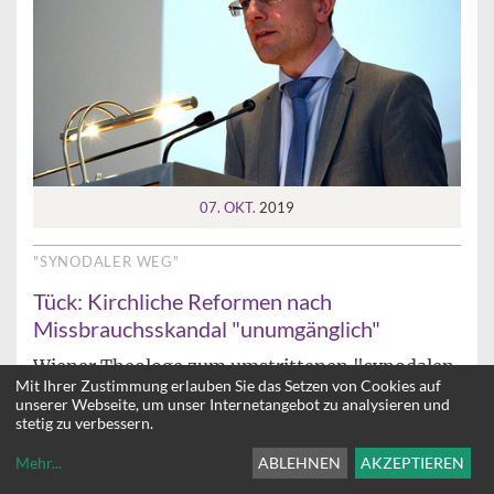
07. OKT.
2019
"SYNODALER WEG"
Tück: Kirchliche Reformen nach
Missbrauchsskandal "unumgänglich"
Wiener Theologe zum umstrittenen "synodalen
Mit Ihrer Zustimmung erlauben Sie das Setzen von Cookies auf
Weg" in Deutschland:
unserer Webseite, um unser Internetangebot zu analysieren und
"Betroffenheitsbekundungen reichen als
stetig zu verbessern.
Antwort ebenso wenig aus wie finanzielle
Entschädigungen für die Opfer"
Mehr
...
ABLEHNEN
AKZEPTIEREN