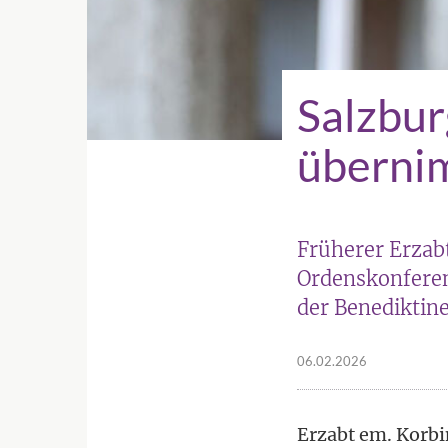
Salzbur
überni
Früherer Erzabt
Ordenskonferen
der Benediktin
06.02.2026
Erzabt em. Korbi