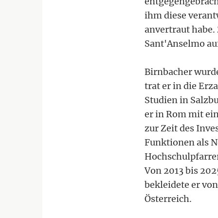
entgegengebracht
ihm diese verant
anvertraut habe.
Sant'Anselmo au
Birnbacher wurde
trat er in die Er
Studien in Salzb
er in Rom mit ei
zur Zeit des Inve
Funktionen als N
Hochschulpfarrer
Von 2013 bis 2025
bekleidete er vo
Österreich.