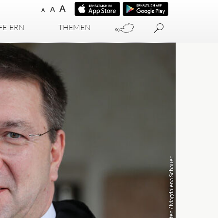
A
A
A
FEIERN
THEMEN