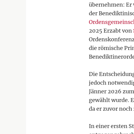
übernehmen: Er 
der Benediktinis
Ordensgemeinsc
2025 Erzabt von
Ordenskonferenz.
die römische Pri
Benediktinerord
Die Entscheidung
jedoch notwendig
Jänner 2026 zum 
gewählt wurde. E
da er zuvor noc
In einer ersten 