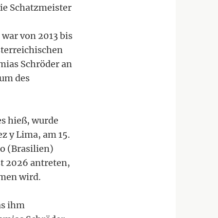
ie Schatzmeister
war von 2013 bis
sterreichischen
emias Schröder an
rum des
s hieß, wurde
z y Lima, am 15.
o (Brasilien)
t 2026 antreten,
men wird.
as ihm