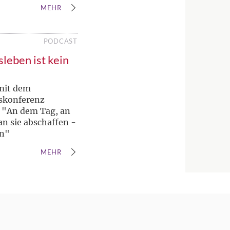
MEHR
PODCAST
leben ist kein
 mit dem
nskonferenz
- "An dem Tag, an
n sie abschaffen -
en"
MEHR