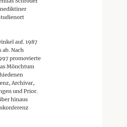
remias Schröder
nediktiner
Studienort
inkel auf. 1987
s ab. Nach
1997 promovierte
d das Mönchtum
schiedenen
enz, Archivar,
ngen und Prior.
rüber hinaus
nskonferenz