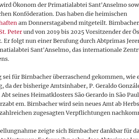
wird Ökonom der Primatialabtei Sant'Anselmo sow
chen Konföderation. Das haben die heimischen
haften
am Donnerstagabend mitgeteilt. Birnbacher 
St. Peter
und von 2019 bis 2025 Vorsitzender der Ö
 Er folgt nun einer Berufung durch Abtprimas Jer
matialabtei Sant'Anselmo, das internationale Zent
ens.
 sei für Birnbacher überraschend gekommen, wie e
, da der bisherige Amtsinhaber, P. Geraldo Gonzále
Abt seines Heimatklosters São Gerardo in São Paul
rzabt em. Birnbacher wird sein neues Amt ab Herbs
h zahlreichen zugesagten Verpflichtungen nachkom
Stellungnahme zeigte sich Birnbacher dankbar für d