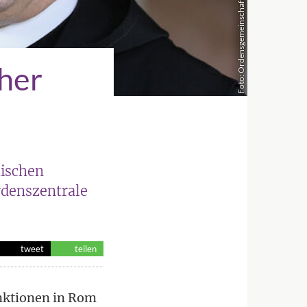
Foto: Ordensge­­­meinschaften / Magdalena Schauer
cher
hischen
denszentrale
tweet
teilen
unktionen in Rom