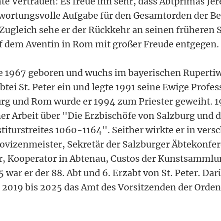
e Vertrauen: Es freue ihn sehr, dass Abtprimas Je
wortungsvolle Aufgabe für den Gesamtorden der Be
 Zugleich sehe er der Rückkehr an seinen früheren 
f dem Aventin in Rom mit großer Freude entgegen.
 1967 geboren und wuchs im bayerischen Rupertiw
zabtei St. Peter ein und legte 1991 seine Ewige Profes
urg und Rom wurde er 1994 zum Priester geweiht. 
ner Arbeit über "Die Erzbischöfe von Salzburg un
stiturstreites 1060-1164". Seither wirkte er in ver
ovizenmeister, Sekretär der Salzburger Äbtekonfer
, Kooperator in Abtenau, Custos der Kunstsammlu
 war er der 88. Abt und 6. Erzabt von St. Peter. Da
n 2019 bis 2025 das Amt des Vorsitzenden der Orde