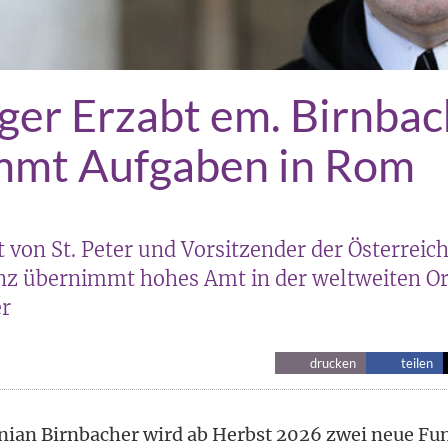
ger Erzabt em. Birnba
mmt Aufgaben in Rom
 von St. Peter und Vorsitzender der Österreic
z übernimmt hohes Amt in der weltweiten Or
er
drucken
teilen
nian Birnbacher wird ab Herbst 2026 zwei neue F