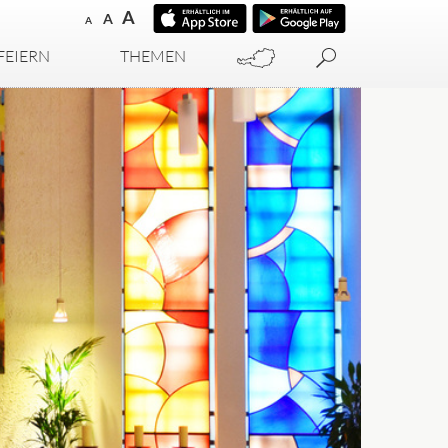
A
A
A
FEIERN
THEMEN