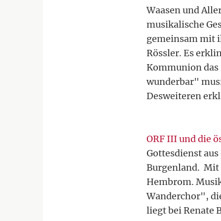
Waasen und Alle
musikalische Ges
gemeinsam mit ih
Rössler. Es erkl
Kommunion das "T
wunderbar" musiz
Desweiteren erkl
ORF III und die 
Gottesdienst aus
Burgenland. Mit 
Hembrom. Musikal
Wanderchor", die
liegt bei Renate 