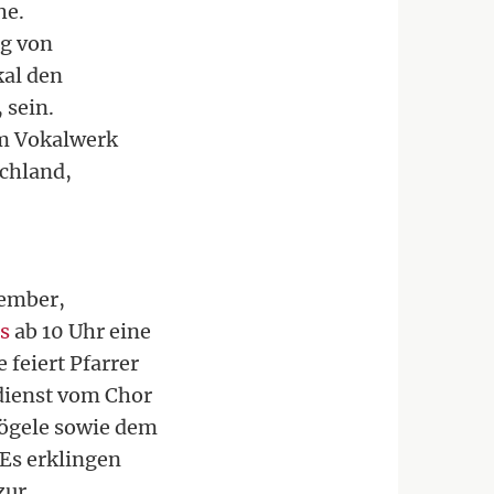
he.
ng von
al den
 sein.
im Vokalwerk
schland,
vember,
os
ab 10 Uhr eine
 feiert Pfarrer
dienst vom Chor
Vögele sowie dem
Es erklingen
zur