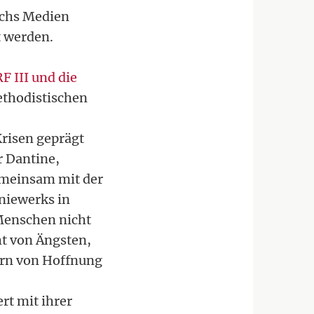
ichs Medien
t werden.
F III und die
ethodistischen
Krisen geprägt
r Dantine,
emeinsam mit der
niewerks in
 Menschen nicht
ht von Ängsten,
ern von Hoffnung
rt mit ihrer