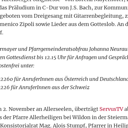
as Präludium in C-Dur von J.S. Bach, zur Kommun
geboten vom Dreigesang mit Gitarrenbegleitung, 
menico Zipoli sowie Lieder aus dem Gotteslob. An de
f.
rmayer und Pfarrgemeinderatsobfrau Johanna Neuraut
en Gottesdienst bis 12.15 Uhr für Anfragen und Gespräc
ostenfrei unter:
02260 für AnruferInnen aus Österreich und Deutschlan
0226 für AnruferInnen aus der Schweiz
2. November an Allerseelen, überträgt
ServusTV
a
 der Pfarre Allerheiligen bei Wildon in der Steierm
Konsistorialrat Mag. Alois Stumpf,
Pfarrer in Heil