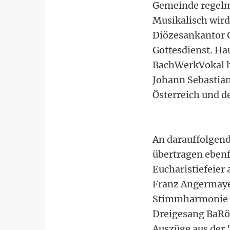
Gemeinde regelmä
Musikalisch wird
Diözesankantor 
Gottesdienst. Ha
BachWerkVokal h
Johann Sebastian
Österreich und d
An darauffolgend
übertragen ebenf
Eucharistiefeier 
Franz Angermayer
Stimmharmonie u
Dreigesang BaRöN
Auszüge aus der