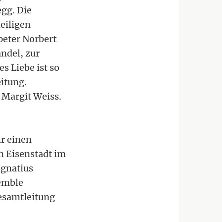
gg. Die
eiligen
peter Norbert
ndel, zur
s Liebe ist so
itung.
 Margit Weiss.
r einen
n Eisenstadt im
Ignatius
semble
Gesamtleitung