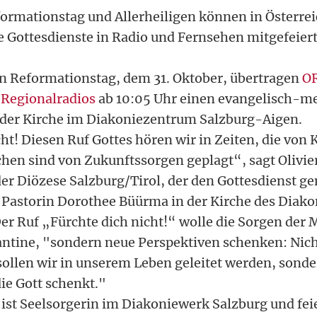
rmationstag und Allerheiligen können in Österre
e Gottesdienste in Radio und Fernsehen mitgefeier
n Reformationstag, dem 31. Oktober, übertragen
OR
 Regionalradios
ab 10:05 Uhr einen evangelisch-m
 der Kirche im Diakoniezentrum Salzburg-Aigen.
ht! Diesen Ruf Gottes hören wir in Zeiten, die von 
chen sind von Zukunftssorgen geplagt“, sagt Olivie
er Diözese Salzburg/Tirol, der den Gottesdienst g
Pastorin Dorothee Büürma in der Kirche des Diako
 Der Ruf „Fürchte dich nicht!“ wolle die Sorgen der
antine, "sondern neue Perspektiven schenken: Nic
sollen wir in unserem Leben geleitet werden, sond
ie Gott schenkt."
ist Seelsorgerin im Diakoniewerk Salzburg und feie