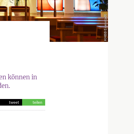
KHBB Eisenstadt
en können in
den.
tweet
teilen