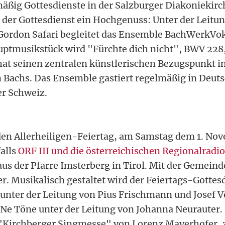
ßig Gottesdienste in der Salzburger Diakoniekirc
 der Gottesdienst ein Hochgenuss: Unter der Leitu
Gordon Safari begleitet das Ensemble BachWerkVok
uptmusikstück wird "Fürchte dich nicht", BWV 228,
at seinen zentralen künstlerischen Bezugspunkt 
 Bachs. Das Ensemble gastiert regelmäßig in Deut
er Schweiz.
en Allerheiligen-Feiertag, am Samstag dem 1. No
alls
ORF III und die österreichischen Regionalradi
aus der Pfarre Imsterberg in Tirol. Mit der Gemeinde
. Musikalisch gestaltet wird der Feiertags-Gottes
nter der Leitung von Pius Frischmann und Josef 
e Töne unter der Leitung von Johanna Neurauter. 
 "Kirchberger Singmesse" von Lorenz Mayerhofer, 