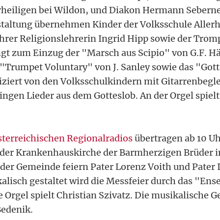
rheiligen bei Wildon, und Diakon Hermann Seberne
taltung übernehmen Kinder der Volksschule Allerh
rer Religionslehrerin Ingrid Hipp sowie der Trom
ingt zum Einzug der "Marsch aus Scipio" von G.F. Hä
rumpet Voluntary" von J. Sanley sowie das "Gotte
iert von den Volksschulkindern mit Gitarrenbegle
ingen Lieder aus dem Gotteslob. An der Orgel spielt
österreichischen Regionalradios
übertragen ab 10 Uh
 der Krankenhauskirche der Barmherzigen Brüder i
der Gemeinde feiern Pater Lorenz Voith und Pater 
isch gestaltet wird die Messfeier durch das "En
 Orgel spielt Christian Szivatz. Die musikalische 
Bedenik.