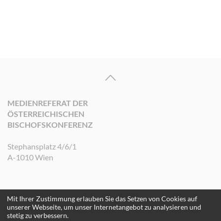
MEDIENREFERAT DER
ÖSTERREICHISCHEN
BISCHOFSKONFERENZ
Stephansplatz 4/6/1
A-1010 Wien
Mit Ihrer Zustimmung erlauben Sie das Setzen von Cookies auf
©2026 Medienreferat der Österreichischen Bischofskonferenz. Alle Rechte
unserer Webseite, um unser Internetangebot zu analysieren und
vorbehalten.
stetig zu verbessern.