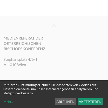
MEDIENREFERAT DER
ÖSTERREICHISCHEN
BISCHOFSKONFERENZ
Stephansplatz 4/6/1
A-1010 Wien
Mit Ihrer Zustimmung erlauben Sie das Setzen von Cookies auf
©2026 Medienreferat der Österreichischen Bischofskonferenz. Alle Rechte
unserer Webseite, um unser Internetangebot zu analysieren und
vorbehalten.
stetig zu verbessern.
Mehr
...
ABLEHNEN
AKZEPTIEREN