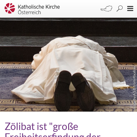
Image by A S B from Pixabay
Zölibat ist "große
Freiheitserfindung der