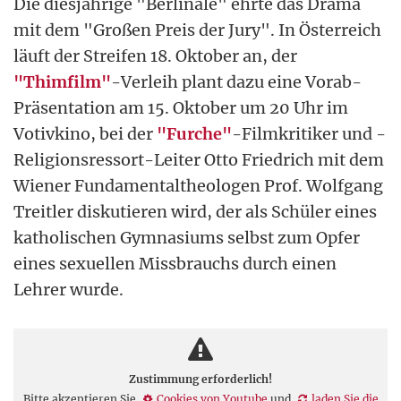
Die diesjährige "Berlinale" ehrte das Drama
mit dem "Großen Preis der Jury". In Österreich
läuft der Streifen 18. Oktober an, der
"Thimfilm"
-Verleih plant dazu eine Vorab-
Präsentation am 15. Oktober um 20 Uhr im
Votivkino, bei der
"Furche"
-Filmkritiker und -
Religionsressort-Leiter Otto Friedrich mit dem
Wiener Fundamentaltheologen Prof. Wolfgang
Treitler diskutieren wird, der als Schüler eines
katholischen Gymnasiums selbst zum Opfer
eines sexuellen Missbrauchs durch einen
Lehrer wurde.
Zustimmung erforderlich!
Bitte akzeptieren Sie
Cookies von Youtube
und
laden Sie die