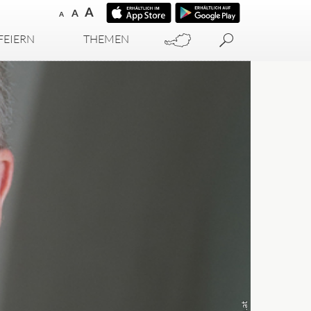
A
A
A
FEIERN
THEMEN