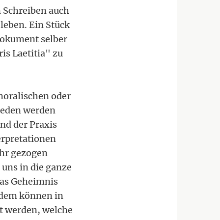
 Schreiben auch
 leben. Ein Stück
dokument selber
is Laetitia" zu
 moralischen oder
hieden werden
und der Praxis
erpretationen
ihr gezogen
 uns in die ganze
 das Geheimnis
erdem können in
ht werden, welche