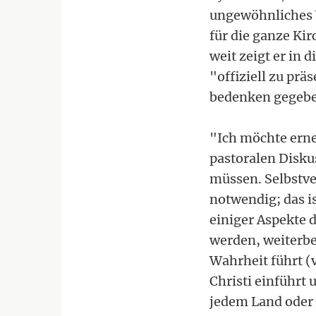
ungewöhnliches 
für die ganze Kir
weit zeigt er in
"offiziell zu prä
bedenken gegebe
"Ich möchte erne
pastoralen Disku
müssen. Selbstver
notwendig; das i
einiger Aspekte 
werden, weiterbes
Wahrheit führt (v
Christi einführt
jedem Land oder 