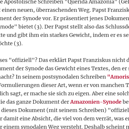
e Apostolische Schreiben "Querida Amazonia" (Gel
einen neuen, überraschenden Weg. Papst Franziskus
ent der Synode vor. Er präsentiert jenes Dokument
node" bietet (3). Der Papst stellt also das Schlus
te und gibt ihm ein starkes Gewicht, indem er es sel
chte (3).
es "offiziell"? Das erklärt Papst Franziskus nicht d
ent der Synode das Gewicht eines Textes, den er 
macht? In seinem postsynodalen Schreiben
"Amoris 
 Formulierungen dieser Art, wenn er von manchen 
ch sagt, er mache sie sich zu eigen. Aber eine solc
die das ganze Dokument der
Amazonien-Synode
be
r dieses Dokument (mit seinem Schreiben) "offiziel
 er damit eine Absicht, die viel von dem verrät, was e
er einem synodalen Weg versteht. Deshalb scheint m