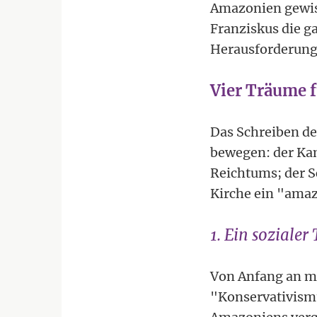
Amazonien gewiss
Franziskus die g
Herausforderunge
Vier Träume 
Das Schreiben de
bewegen: der Kam
Reichtums; der S
Kirche ein "amaz
1. Ein soziale
Von Anfang an ma
"Konservativismu