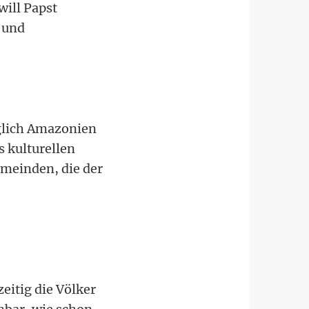
will Papst
 und
üglich Amazonien
 kulturellen
emeinden, die der
eitig die Völker