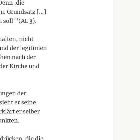
Denn ,die
e Grundsatz [...]
soll'"(AL 3).
halten, nicht
und der legitimen
chen nach der
der Kirche und
rungen der
ieht er seine
klärt er selber
Punkten.
drücken, die die