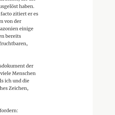
usgelöst haben.
cto zitiert er es
em von der
mazonien einige
n bereits
 fruchtbaren,
ssdokument der
"viele Menschen
s ich und die
ches Zeichen,
fordern: