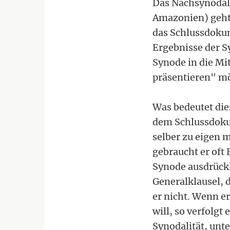
Das Nachsynodal
Amazonien) geht 
das Schlussdokum
Ergebnisse der Sy
Synode in die Mit
präsentieren" mö
Was bedeutet dies
dem Schlussdokum
selber zu eigen 
gebraucht er oft
Synode ausdrückli
Generalklausel, 
er nicht. Wenn e
will, so verfolgt
Synodalität, unt