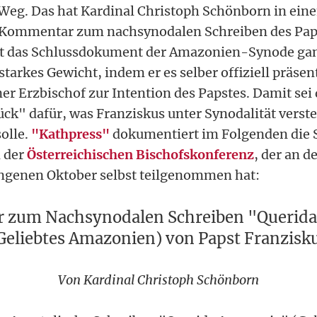
Weg. Das hat Kardinal Christoph Schönborn in ei
 Kommentar zum nachsynodalen Schreiben des Paps
lt das Schlussdokument der Amazonien-Synode ganz
starkes Gewicht, indem er es selber offiziell präse
ner Erzbischof zur Intention des Papstes. Damit se
ück" dafür, was Franziskus unter Synodalität verst
solle.
"Kathpress"
dokumentiert im Folgenden die
n der
Österreichischen Bischofskonferenz
, der an 
ngenen Oktober selbst teilgenommen hat:
zum Nachsynodalen Schreiben "Querid
Geliebtes Amazonien) von Papst Franzisk
Von Kardinal Christoph Schönborn