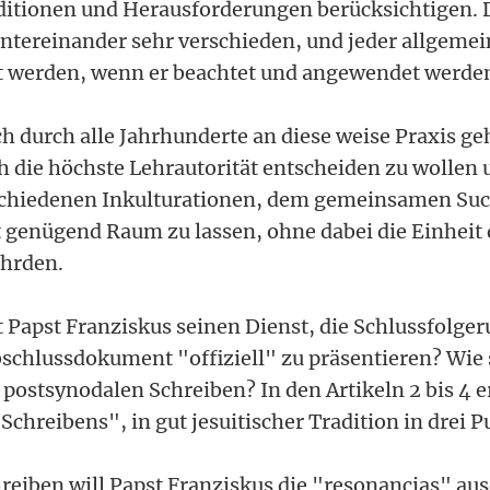
aditionen und Herausforderungen berücksichtigen. 
untereinander sehr verschieden, und jeder allgemein
t werden, wenn er beachtet und angewendet werden 
ch durch alle Jahrhunderte an diese weise Praxis ge
h die höchste Lehrautorität entscheiden zu wollen 
rschiedenen Inkulturationen, dem gemeinsamen Su
genügend Raum zu lassen, ohne dabei die Einheit 
ährden.
t Papst Franziskus seinen Dienst, die Schlussfolge
schlussdokument "offiziell" zu präsentieren? Wie s
ostsynodalen Schreiben? In den Artikeln 2 bis 4 er
Schreibens", in gut jesuitischer Tradition in drei 
eiben will Papst Franziskus die "resonancias" aus