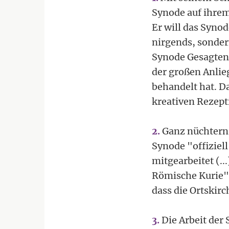
Synode auf ihrem
Er will das Syno
nirgends, sondern
Synode Gesagten 
der großen Anli
behandelt hat. Da
kreativen Rezep
2.
Ganz nüchtern 
Synode "offizie
mitgearbeitet (..
Römische Kurie" (
dass die Ortski
3.
Die Arbeit der 