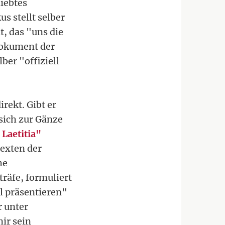
iebtes
 stellt selber
, das "uns die
sdokument der
ber "offiziell
irekt. Gibt er
sich zur Gänze
Laetitia"
Texten der
he
träfe, formuliert
l präsentieren"
r unter
ir sein