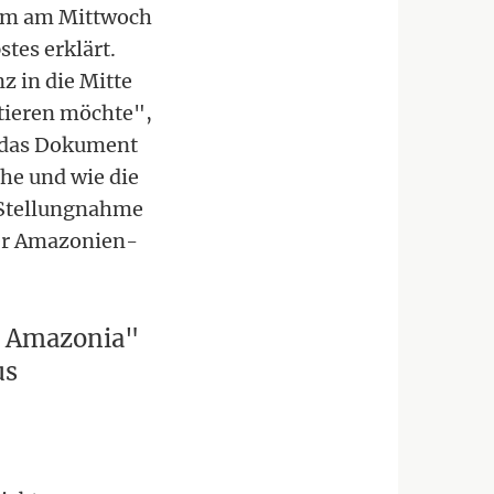
nem am Mittwoch
tes erklärt.
 in die Mitte
ntieren möchte",
i das Dokument
ehe und wie die
 Stellungnahme
der Amazonien-
a Amazonia"
us