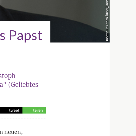
Josef Kuss, foto-kuss@aon.at
s Papst
stoph
" (Geliebtes
tweet
teilen
n neuen,