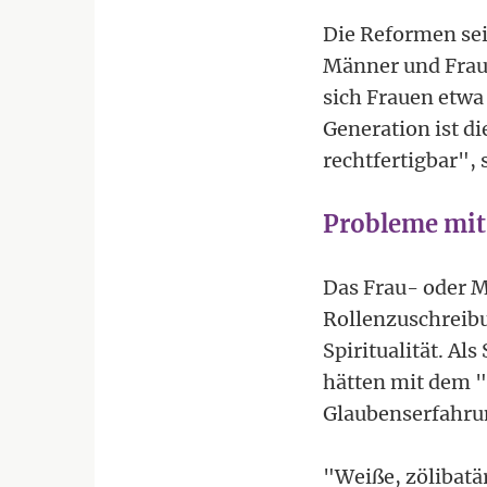
Die Reformen sei
Männer und Fraue
sich Frauen etwa
Generation ist d
rechtfertigbar", 
Probleme mit
Das Frau- oder Ma
Rollenzuschreibu
Spiritualität. A
hätten mit dem "
Glaubenserfahru
"Weiße, zölibatä