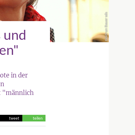
Heidrun Bauer sds
s und
en"
te in der
en
t "männlich
tweet
teilen