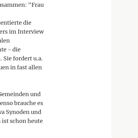
zusammen: "Frau
entierte die
ers im Interview
alen
te - die
Sie fordert u.a.
en in fast allen
 Gemeinden und
benso brauche es
twa Synoden und
 ist schon heute