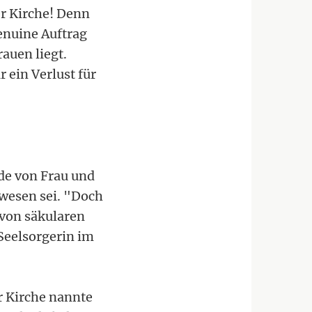
r Kirche! Denn
enuine Auftrag
auen liegt.
 ein Verlust für
rde von Frau und
wesen sei. "Doch
 von säkularen
eelsorgerin im
er Kirche nannte