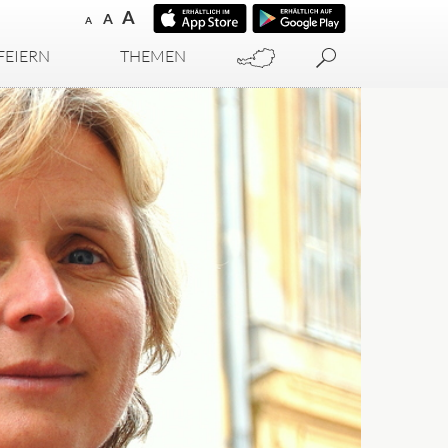
A
A
A
FEIERN
THEMEN