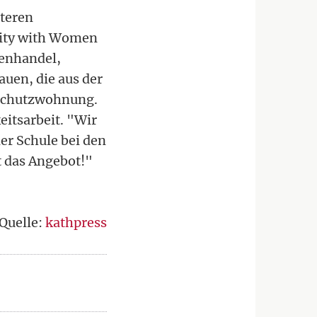
iteren
rity with Women
henhandel,
auen, die aus der
 Schutzwohnung.
eitsarbeit. "Wir
er Schule bei den
t das Angebot!"
Quelle:
kathpress