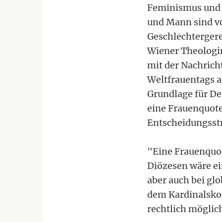
Feminismus und 
und Mann sind vo
Geschlechtergere
Wiener Theologin
mit der Nachric
Weltfrauentags a
Grundlage für Dem
eine Frauenquote 
Entscheidungsstr
"Eine Frauenquo
Diözesen wäre ei
aber auch bei gl
dem Kardinalskol
rechtlich möglic