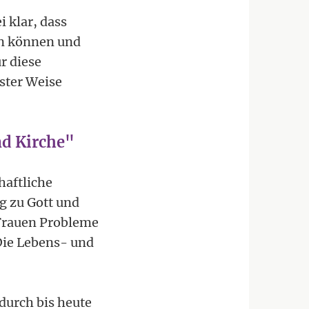
 klar, dass
en können und
r diese
nster Weise
nd Kirche"
haftliche
g zu Gott und
 Frauen Probleme
Die Lebens- und
durch bis heute