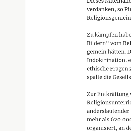
Dieses Miteinande
verdanken, so Pi
Religionsgemein
Zu kämpfen habe 
Bildern" vom Reli
gemein hätten. D
Indoktrination, e
ethische Fragen z
spalte die Gesell
Zur Entkräftung 
Religionsunterri
anderslautender 
mehr als 620.000
organisiert, an 