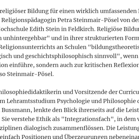
 religiöser Bildung für einen wirklich umfassenden
e Religionspädagogin Petra Steinmair-Pösel von de
chschule Edith Stein in Feldkirch. Religiöse Bildu
 unhintergehbar" und in ihrer strukturierten Form
Religionsunterrichts an Schulen "bildungstheoreti
gisch und geschichtsphilosophisch sinnvoll", wenn 
tion einführe, sondern auch zur kritischen Reflexio
 so Steinmair-Pösel.
hilosophiedidaktikerin und Vorsitzende der Curri
m Lehramtsstudium Psychologie und Philosophie d
 Bussmann, lenkte den Blick ihrerseits auf die Leis
 Sie verstehe Ethik als "Integrationsfach", in dem 
ziplinen dialogisch zusammenflössen. Die Leistun
t einfach Positionen und Überzeugungen nebeneinan