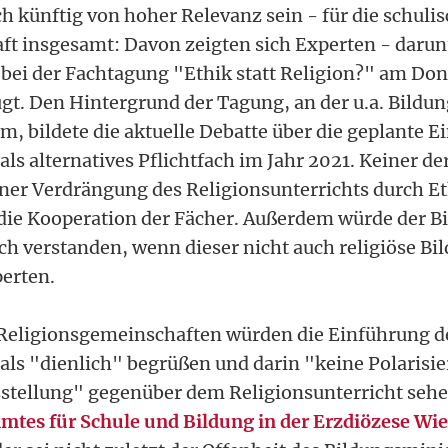
h künftig von hoher Relevanz sein - für die schuli
haft insgesamt: Davon zeigten sich Experten - daru
bei der Fachtagung "Ethik statt Religion?" am Don
gt. Den Hintergrund der Tagung, an der u.a. Bildu
, bildete die aktuelle Debatte über die geplante E
als alternatives Pflichtfach im Jahr 2021. Keiner d
iner Verdrängung des Religionsunterrichts durch Et
ie Kooperation der Fächer. Außerdem würde der Bi
sch verstanden, wenn dieser nicht auch religiöse Bi
perten.
 Religionsgemeinschaften würden die Einführung d
 als "dienlich" begrüßen und darin "keine Polarisi
stellung" gegenüber dem Religionsunterricht sehe
mtes für Schule und Bildung in der Erzdiözese Wi