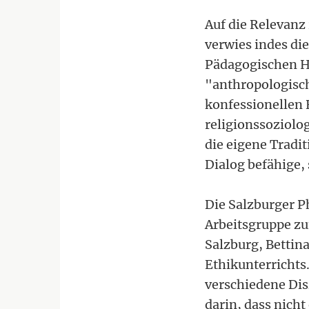
Auf die Relevanz
verwies indes di
Pädagogischen Ho
"anthropologisch
konfessionellen 
religionssoziolo
die eigene Tradi
Dialog befähige,
Die Salzburger P
Arbeitsgruppe zu
Salzburg, Bettina
Ethikunterrichts.
verschiedene Dis
darin, dass nich