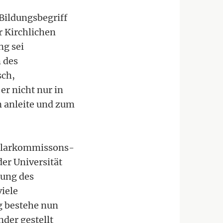
 Bildungsbegriff
r Kirchlichen
ng sei
 des
sch,
er nicht nur in
n anleite und zum
cularkommissons-
er Universität
tung des
viele
g bestehe nun
der gestellt