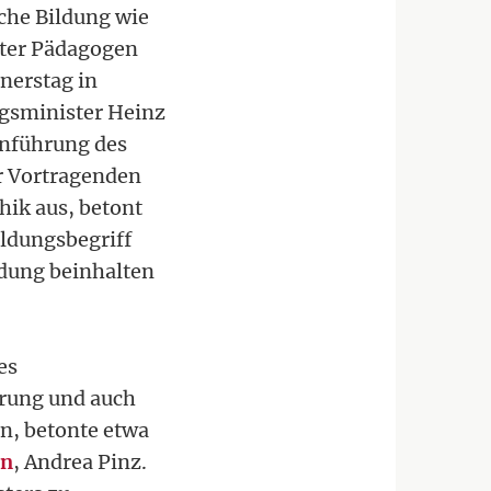
sche Bildung wie
nter Pädagogen
nerstag in
ngsminister Heinz
inführung des
er Vortragenden
hik aus, betont
ldungsbegriff
ldung beinhalten
es
erung und auch
n, betonte etwa
en
, Andrea Pinz.