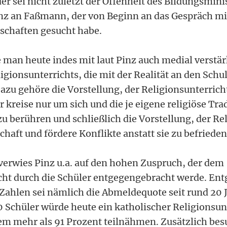
r sei nicht zuletzt der Offenheit des Bildungsmini
nz an Faßmann, der von Beginn an das Gespräch mi
schaften gesucht habe.
man heute indes mit laut Pinz auch medial verstär
gionsunterrichts, die mit der Realität an den Schu
azu gehöre die Vorstellung, der Religionsunterrich
r kreise nur um sich und die je eigene religiöse Tra
u berühren und schließlich die Vorstellung, der Re
schaft und fördere Konflikte anstatt sie zu befrieden
verwies Pinz u.a. auf den hohen Zuspruch, der dem
cht durch die Schüler entgegengebracht werde. En
Zahlen sei nämlich die Abmeldequote seit rund 20 J
 Schüler würde heute ein katholischer Religionsun
dem mehr als 91 Prozent teilnähmen. Zusätzlich bes