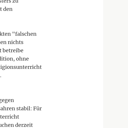
sters zu
t den
kten "falschen
len nichts
t betreibe
dition, ohne
ligionsunterricht
.
tgegen
ahren stabil: Für
terricht
uchen derzeit