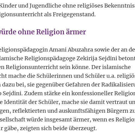
Kinder und Jugendliche ohne religiöses Bekenntnis
igionsunterricht als Freigegenstand.
würde ohne Religion ärmer
eligionspädagogin Amani Abuzahra sowie der an der
lamische Religionspädagoge Zekirija Sejdini betont
en Religionsunterricht sein könne. Der islamische
cht mache die Schülerinnen und Schüler u.a. religiö
h dazu bei, sie gegenüber Gefahren der Radikalisier
 Sejdini. Zudem stärke ein konfessioneller Religio
se Identität der Schüler, mache sie damit vertraut u
igen, reflektierten und auskunftsfähigen Bürgern z
sellschaft würde insgesamt ärmer, wenn es Religion
r gäbe, zeigten sich beide überzeugt.