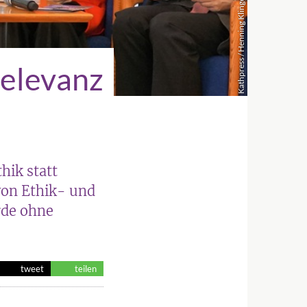
Kathpress / Henning Klingen
Relevanz
hik statt
von Ethik- und
rde ohne
tweet
teilen