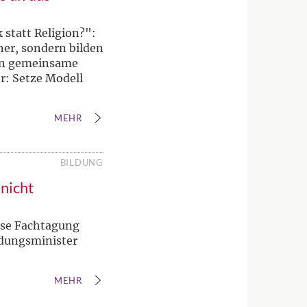
 statt Religion?":
ner, sondern bilden
gen gemeinsame
r: Setze Modell
MEHR
BILDUNG
 nicht
iöse Fachtagung
ldungsminister
MEHR