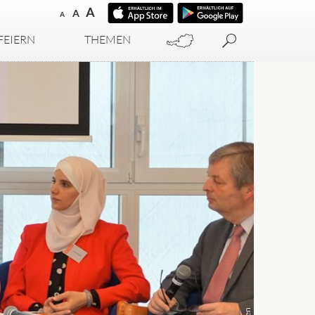
A
A
A
FEIERN
THEMEN