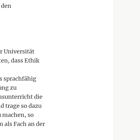
 den
 Universität
en, dass Ethik
s sprachfähig
ung zu
nsunterricht die
nd trage so dazu
u machen, so
 als Fach an der