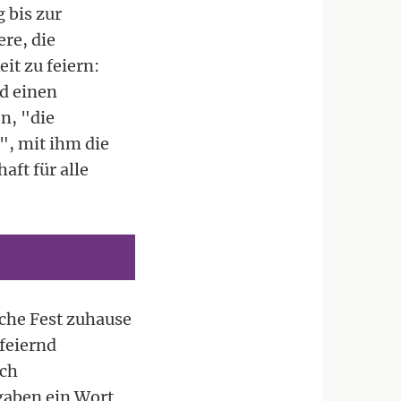
 bis zur
re, die
it zu feiern:
nd einen
n, "die
", mit ihm die
aft für alle
iche Fest zuhause
feiernd
sch
rgaben ein Wort