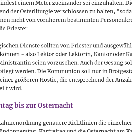
ndest einem Meter zueinander sei einzuhalten. Di
nd der Osterliturgie verschlossen zu halten, "sodas
 einen nicht von vornherein bestimmten Personenkre
ie Priester.
rgischen Dienste sollten von Priester und ausgewäh
 können - also Lektor oder Lektorin, Kantor oder K
Ministrantin seien vorzusehen. Auch der Gesang soll
flegt werden. Die Kommunion soll nur in Brotgesta
einer größeren Hostie, die entsprechend der Anzah
ilt wird.
tag bis zur Osternacht
 Rahmenordnung genauere Richtlinien die einzelne
ündonnerstag, Karfreitag und die Osternacht am 