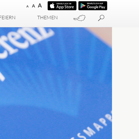
A
A
A
FEIERN
THEMEN