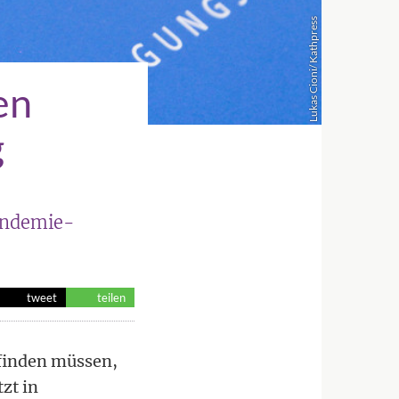
Lukas Cioni/ Kathpress
en
g
Pandemie-
tweet
teilen
finden müssen,
zt in