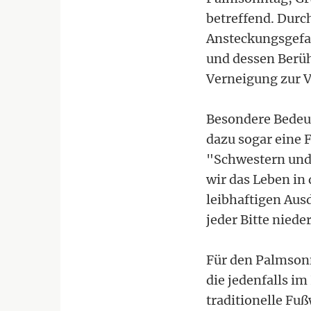
betreffend. Durc
Ansteckungsgefah
und dessen Berüh
Verneigung zur Ve
Besondere Bedeu
dazu sogar eine 
"Schwestern und 
wir das Leben in
leibhaftigen Ausd
jeder Bitte niede
Für den Palmsonn
die jedenfalls i
traditionelle Fu