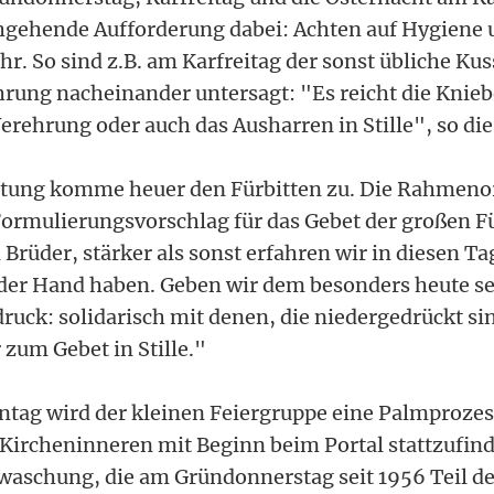
hgehende Aufforderung dabei: Achten auf Hygiene 
r. So sind z.B. am Karfreitag der sonst übliche Kus
rung nacheinander untersagt: "Es reicht die Knieb
rehrung oder auch das Ausharren in Stille", so die
tung komme heuer den Fürbitten zu. Die Rahmeno
Formulierungsvorschlag für das Gebet der großen Fü
Brüder, stärker als sonst erfahren wir in diesen T
 der Hand haben. Geben wir dem besonders heute s
ruck: solidarisch mit denen, die niedergedrückt sin
r zum Gebet in Stille."
tag wird der kleinen Feiergruppe eine Palmproze
m Kircheninneren mit Beginn beim Portal stattzufind
ßwaschung, die am Gründonnerstag seit 1956 Teil d