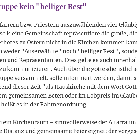
ruppe kein "heiliger Rest"
farrern bzw. Priestern auszuwählenden vier Gläubi
ese kleine Gemeinschaft repräsentiere die große, d
botes zu Ostern nicht in die Kirchen kommen kan
n weder "Auserwählte" noch "heiliger Rest", sond
n und Repräsentanten. Dies gelte es auch innerhal
u kommunizieren. Auch über die gottesdienstliche
ruppe versammelt. solle informiert werden, damit s
end dieser Zeit "als Hauskirche mit dem Wort Got
dem gemeinsamen Beten oder im Lobpreis im Glau
 heißt es in der Rahmenordnung.
ei ein Kirchenraum - sinnvollerweise der Altarraum
ige Distanz und gemeinsame Feier eignet; der vorge