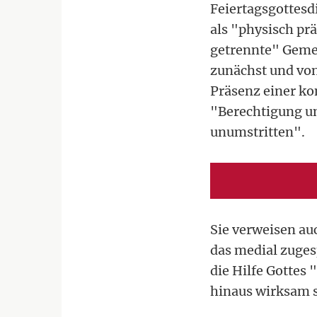
Feiertagsgottesd
als "physisch prä
getrennte" Gemei
zunächst und von
Präsenz einer ko
"Berechtigung u
unumstritten".
Sie verweisen auc
das medial zuges
die Hilfe Gottes
hinaus wirksam 