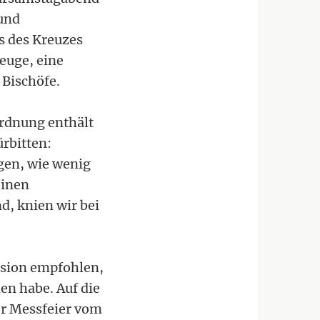
und
s des Kreuzes
euge, eine
 Bischöfe.
rdnung enthält
rbitten:
agen, wie wenig
einen
d, knien wir bei
ssion empfohlen,
en habe. Auf die
er Messfeier vom