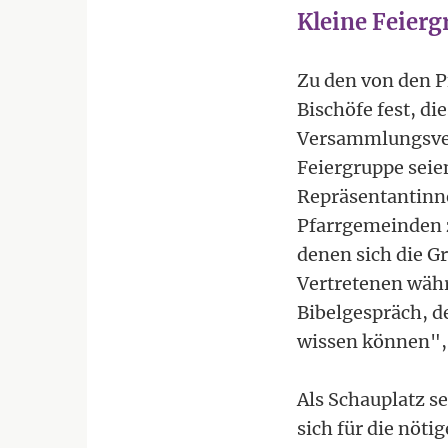
Kleine Feierg
Zu den von den P
Bischöfe fest, di
Versammlungsver
Feiergruppe seie
Repräsentantinne
Pfarrgemeinden z
denen sich die G
Vertretenen währ
Bibelgespräch, 
wissen können",
Als Schauplatz s
sich für die nöt