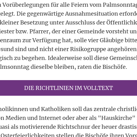
 Vorüberlegungen für alle Feiern vom Palmsonntag
elegt. Die gegenwärtige Ausnahmesituation erforde
 kleiner Besetzung unter Ausschluss der Öffentlichke
iester bzw. Pfarrer, der einer Gemeinde vorsteht u
enraum zur Verfügung hat, solle vier Gläubige bitte
esund sind und nicht einer Risikogruppe angehören
isch zu begehen. Idealerweise soll diese Gemeinsch
lmsonntag dieselbe bleiben, raten die Bischöfe.
DIE RICHTLINIEN IM VOLLTEXT
olikinnen und Katholiken soll das zentrale christl
n Medien und Internet oder aber als "Hauskirche" 
uasi als motivierende Richtschnur der heuer drasti
Osterfeierlichkeiten stellen die Bischöfe ihren Vo