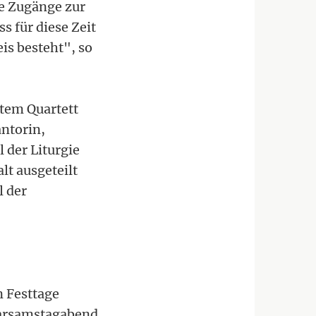
e Zugänge zur
s für diese Zeit
is besteht", so
ltem Quartett
antorin,
 der Liturgie
lt ausgeteilt
l der
n Festtage
Karsamstagabend