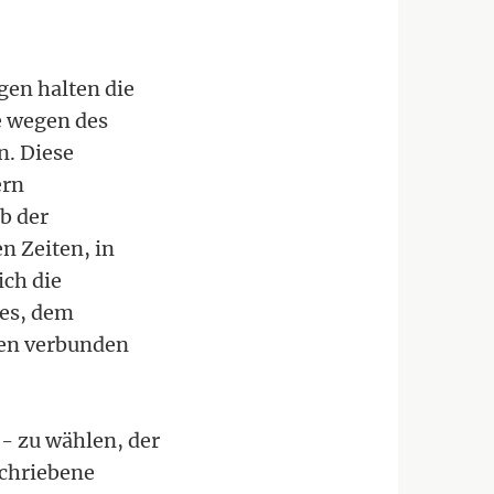
gen halten die
ie wegen des
n. Diese
ern
b der
n Zeiten, in
ich die
tes, dem
ben verbunden
 - zu wählen, der
schriebene