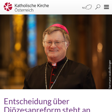
hermann wakolbinger
Entscheidung über
Diözesanreform steht an