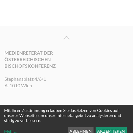
MEDIENREFERAT DER
ÖSTERREICHISCHEN
BISCHOFSKONFERENZ
Stephansplatz 4/6/1
A-1010 Wien
Mit Ihrer Zustimmung erlauben Sie das Setzen von Cookies auf
©2026 Medienreferat der Österreichischen Bischofskonferenz. Alle Rechte
unserer Webseite, um unser Internetangebot zu analysieren und
vorbehalten.
stetig zu verbessern.
Mehr
...
ABLEHNEN
AKZEPTIEREN