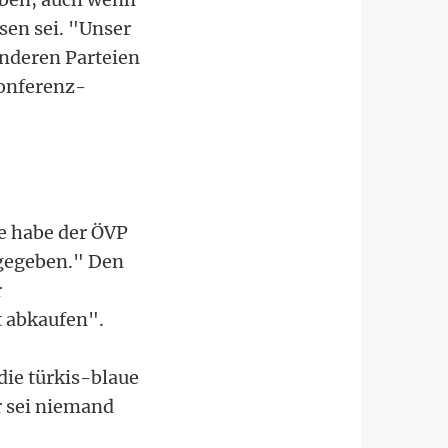
sen sei. "Unser
anderen Parteien
konferenz-
he habe der ÖVP
 gegeben." Den
r
t abkaufen".
die türkis-blaue
hr sei niemand