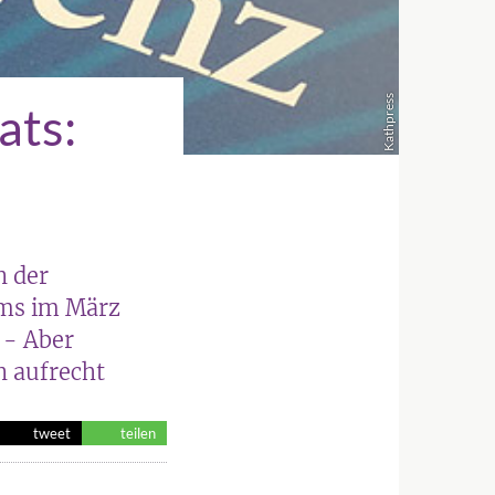
Kathpress
ats:
n der
ums im März
 - Aber
n aufrecht
tweet
teilen