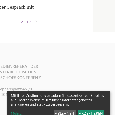
ber Gespräch mit
MEHR
EDIENREFERAT DER
STERREICHISCHEN
ISCHOFSKONFERENZ
tephansplatz 4/6/1
-1010 Wien
Mit Ihrer Zustimmung erlauben Sie das Setzen von Cookies
auf unserer Webseite, um unser Internetangebot zu
analysieren und stetig zu verbessern.
Mehr
...
ABLEHNEN
AKZEPTIEREN