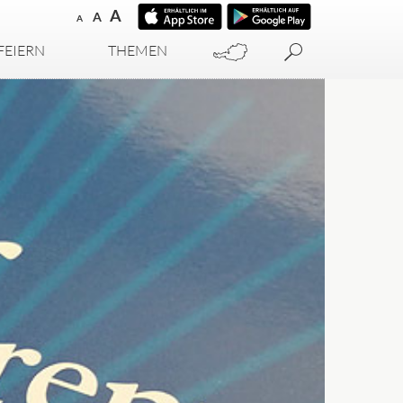
A
A
A
FEIERN
THEMEN