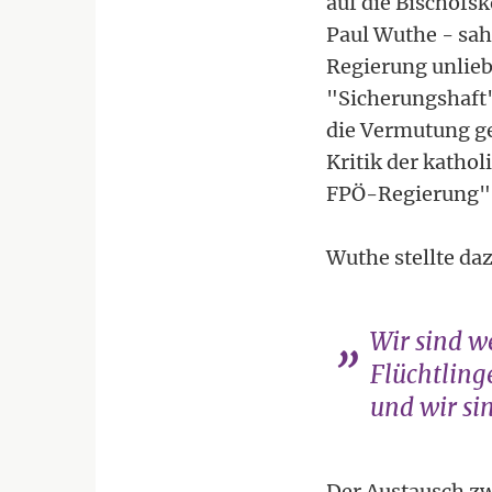
auf die Bischofs
Paul Wuthe - sa
Regierung unlieb
"Sicherungshaft"
die Vermutung ge
Kritik der katho
FPÖ-Regierung"
Wuthe stellte daz
Wir sind w
Flüchtlinge
und wir sin
Der Austausch zw