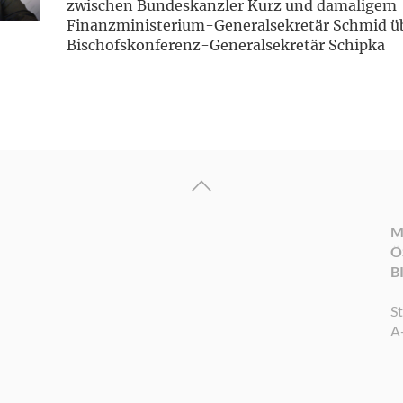
zwischen Bundeskanzler Kurz und damaligem
Finanzministerium-Generalsekretär Schmid ü
Bischofskonferenz-Generalsekretär Schipka
M
Ö
B
S
A