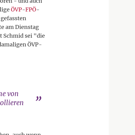
toren - und auch
lige
ÖVP
-
FPÖ
-
 gefassten
te am Dienstag
t Schmid sei "die
r damaligen ÖVP-
hme von
ollieren
eben, auch wenn