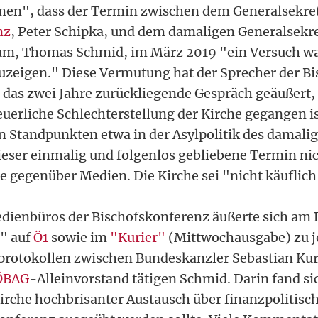
men", dass der Termin zwischen dem Generalsekret
nz
, Peter Schipka, und dem damaligen Generalsekr
m, Thomas Schmid, im März 2019 "ein Versuch war
uzeigen." Diese Vermutung hat der Sprecher der B
 das zwei Jahre zurückliegende Gespräch geäußert,
euerliche Schlechterstellung der Kirche gegangen is
n Standpunkten etwa in der Asylpolitik des damali
ieser einmalig und folgenlos gebliebene Termin ni
e gegenüber Medien. Die Kirche sei "nicht käuflich
edienbüros der Bischofskonferenz äußerte sich am
l" auf
Ö1
sowie im
"Kurier"
(Mittwochausgabe) zu 
protokollen zwischen Bundeskanzler Sebastian Ku
ÖBAG
-Alleinvorstand tätigen Schmid. Darin fand sic
Kirche hochbrisanter Austausch über finanzpolitisc