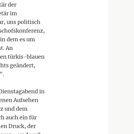
är der
etär im
, uns politisch
ischofskonferenz,
 in dem es um
t. An
gen türkis-blauen
chts geändert,
".
 Dienstagabend in
jenen Aufsehen
rz und dem
h auch ein für
hen Druck, der