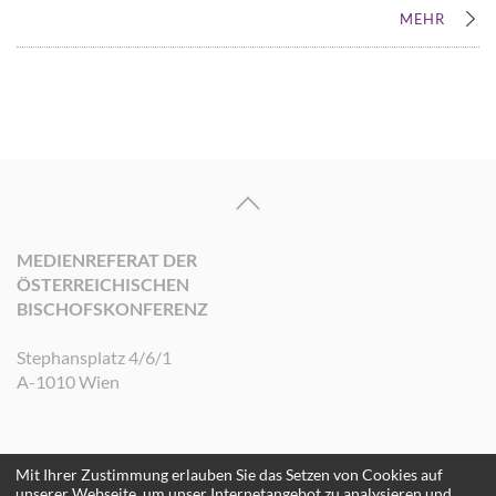
MEHR
MEDIENREFERAT DER
ÖSTERREICHISCHEN
BISCHOFSKONFERENZ
Stephansplatz 4/6/1
A-1010 Wien
Mit Ihrer Zustimmung erlauben Sie das Setzen von Cookies auf
©2026 Medienreferat der Österreichischen Bischofskonferenz. Alle Rechte
unserer Webseite, um unser Internetangebot zu analysieren und