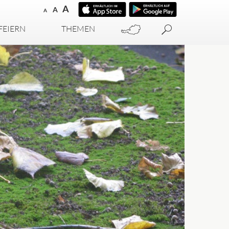
A
A
A
FEIERN
THEMEN