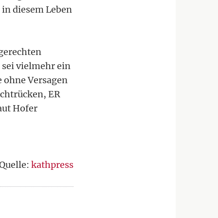
h in diesem Leben
gerechten
 sei vielmehr ein
e ohne Versagen
echtrücken, ER
aut Hofer
Quelle:
kathpress