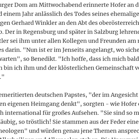
urger Dom am Mittwochabend erinnerte Hofer an de
d einem Jahr anlässlich des Todes seines ehemalig
gen Gerhard Winkler an den Abt des oberösterreic
b. Der in Regensburg und später in Salzburg lehren
ler sei ihm unter allen Kollegen und Freunden am
s darin. "Nun ist er im Jenseits angelangt, wo sich
arten", so Benedikt. "Ich hoffe, dass ich mich bal
n bin ich ihm und der klösterlichen Gemeinschaft 
."
 emeritierten deutschen Papstes, "der im Angesicht
en eigenen Heimgang denkt", sorgten - wie Hofer 
h international für großes Aufsehen. "Sie sind so m
läubig, so tröstlich! Sie stammen aus der Feder ein
eologen" und würden genau jene Themen ansprec