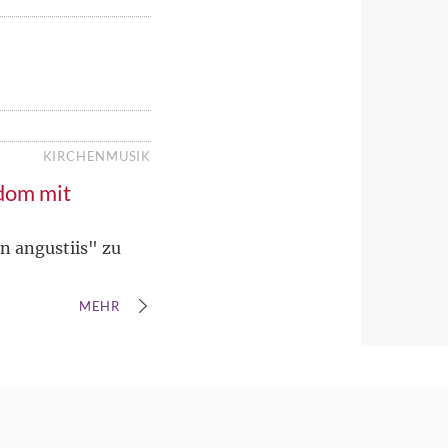
KIRCHENMUSIK
dom mit
n angustiis" zu
MEHR