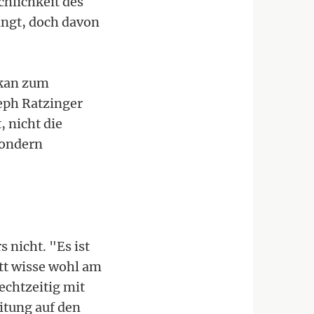
chlichkeit des
ängt, doch davon
ikan zum
eph Ratzinger
 nicht die
sondern
 nicht. "Es ist
Gott wisse wohl am
rechtzeitig mit
itung auf den