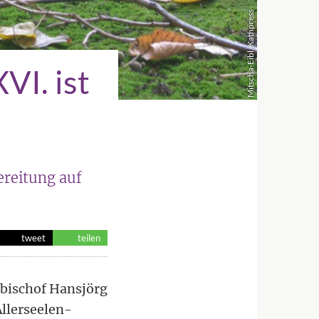
Mitscha-Eibl, Kathpress
VI. ist
ereitung auf
tweet
teilen
hbischof Hansjörg
Allerseelen-