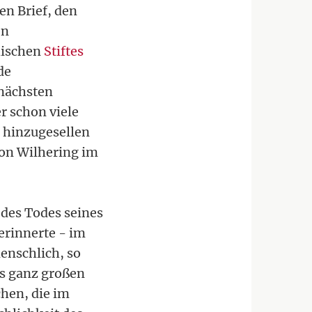
n Brief, den
en
hischen
Stiftes
de
 nächsten
er schon viele
d hinzugesellen
von Wilhering im
 des Todes seines
erinnerte - im
enschlich, so
es ganz großen
hen, die im