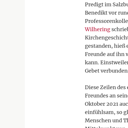
Predigt im Salzb
Benedikt vor run
Professorenkolle
Wilhering
schrie
Kirchengeschicht
gestanden, hieß e
Freunde auf ihn w
kann. Einstweile
Gebet verbunden
Diese Zeilen des
Freundes an sein
Oktober 2021 auc
einfühlsam, so g
Menschen und Th