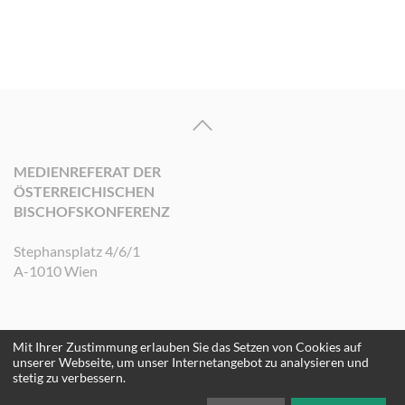
MEDIENREFERAT DER
ÖSTERREICHISCHEN
BISCHOFSKONFERENZ
Stephansplatz 4/6/1
A-1010 Wien
Mit Ihrer Zustimmung erlauben Sie das Setzen von Cookies auf
©2026 Medienreferat der Österreichischen Bischofskonferenz. Alle Rechte
unserer Webseite, um unser Internetangebot zu analysieren und
vorbehalten.
stetig zu verbessern.