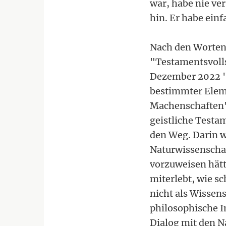
war, habe nie ve
hin. Er habe ein
Nach den Worten 
"Testamentsvolls
Dezember 2022 "
bestimmter Eleme
Machenschaften".
geistliche Testa
den Weg. Darin wi
Naturwissenschaf
vorzuweisen hätt
miterlebt, wie s
nicht als Wissen
philosophische I
Dialog mit den N