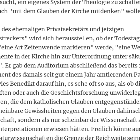
rsucht, ein eigenes System der Theologie zu schaff
fach "mit dem Glauben der Kirche mitdenken" woll
des ehemaligen Privatsekretärs und jetzigen
treckers" wird sich herausstellen, ob der Todestag
eine Art Zeitenwende markieren" werde, "eine W
nte in der Kirche hin zur Unterordnung unter säk
 Er gab dem Auditorium abschließend das bereits 
ment des damals seit gut einem Jahr amtierenden Pa
es Benedikt darauf hin, es sehe oft so aus, als ob d
ten oder auch die Geschichtsforschung unwiderle
en, die dem katholischen Glauben entgegenstünde
cheinbare Gewissheiten gegen den Glauben dahinsc
schaft, sondern als nur scheinbar der Wissenschaft
nterpretationen erwiesen hätten. Freilich könne au
aturwissenschaften die Grenze der Reichweite sei