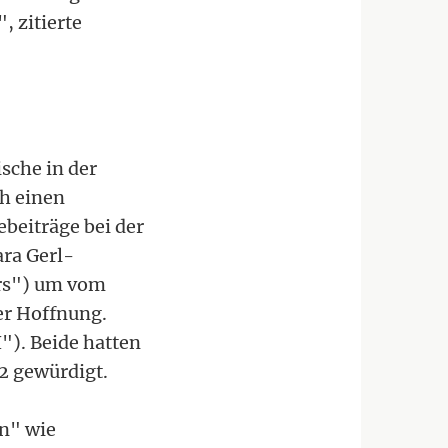
, zitierte
sche in der
ch einen
ebeiträge bei der
ra Gerl-
ers") um vom
er Hoffnung.
"). Beide hatten
2 gewürdigt.
n" wie