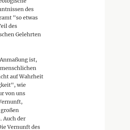
heologische
nntnissen des
hramt "so etwas
eil des
schen Gelehrten
h Anmaßung ist,
r menschlichen
icht auf Wahrheit
gkeit", wie
ur von uns
Vernunft,
s großen
. Auch der
Die Vernunft des