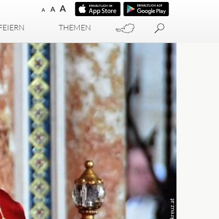
A
A
A
FEIERN
THEMEN