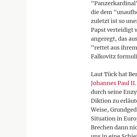
"Panzerkardinal"
die dem "unaufh
zuletzt ist so u
Papst verteidigt
angeregt, das au
"rettet aus ihre
Falkovitz formuli
Laut Tück hat Be
Johannes Paul II.
durch seine Enzy
Diktion zu erläu
Weise, Grundgeda
Situation in Eur
Brechen dann ni
uns in eine Schie