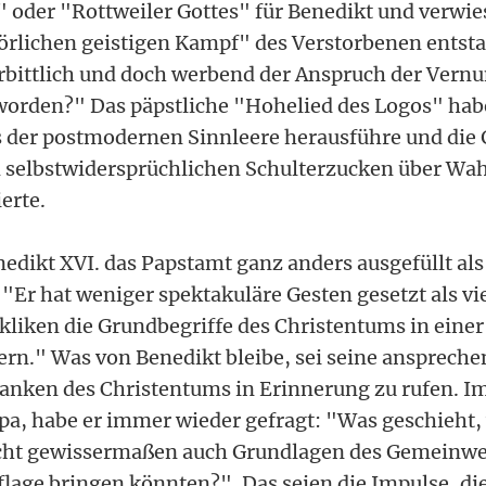
 oder "Rottweiler Gottes" für Benedikt und verwies
örlichen geistigen Kampf" des Verstorbenen ent
nerbittlich und doch werbend der Anspruch der Vern
 worden?" Das päpstliche "Hohelied des Logos" hab
s der postmodernen Sinnleere herausführe und die
m selbstwidersprüchlichen Schulterzucken über Wah
erte.
nedikt XVI. das Papstamt ganz anders ausgefüllt al
"Er hat weniger spektakuläre Gesten gesetzt als vi
kliken die Grundbegriffe des Christentums in eine
tern." Was von Benedikt bleibe, sei seine anspreche
nken des Christentums in Erinnerung zu rufen. Im 
opa, habe er immer wieder gefragt: "Was geschieht,
cht gewissermaßen auch Grundlagen des Gemeinwe
flage bringen könnten?". Das seien die Impulse, die