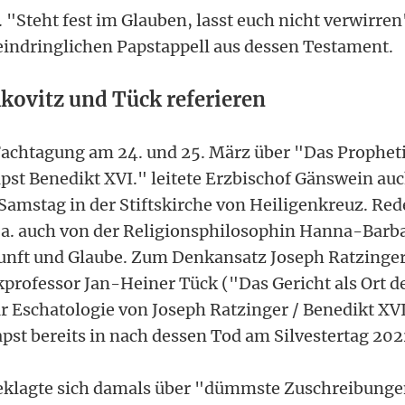
 "Steht fest im Glauben, lasst euch nicht verwirren"
indringlichen Papstappell aus dessen Testament.
kovitz und Tück referieren
chtagung am 24. und 25. März über "Das Propheti
pst Benedikt XVI." leitete Erzbischof Gänswein au
Samstag in der Stiftskirche von Heiligenkreuz. Red
a. auch von der Religionsphilosophin Hanna-Barba
nunft und Glaube. Zum Denkansatz Joseph Ratzing
rofessor Jan-Heiner Tück ("Das Gericht als Ort d
Eschatologie von Joseph Ratzinger / Benedikt XVI
pst bereits in nach dessen Tod am Silvestertag 202
beklagte sich damals über "dümmste Zuschreibunge