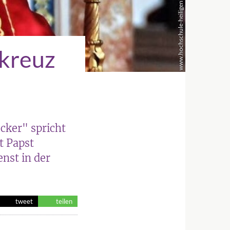
www.hochschule-heiligenkreuz.at
nkreuz
cker" spricht
t Papst
enst in der
tweet
teilen