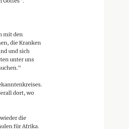
n Gottes".
n mit den
nen, die Kranken
ind und sich
ten unter uns
 suchen."
ekanntenkreises.
erall dort, wo
 wieder die
len für Afrika.