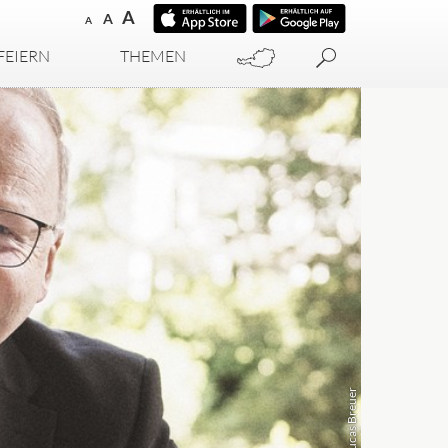
A
A
A
FEIERN
THEMEN