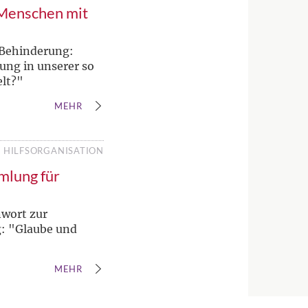
 Menschen mit
 Behinderung:
ng in unserer so
elt?"
MEHR
HILFSORGANISATION
mlung für
nwort zur
: "Glaube und
MEHR