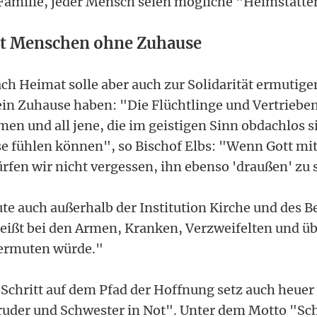
 Familie, jeder Mensch seien mögliche "Heimstätte
mit Menschen ohne Zuhause
ch Heimat solle aber auch zur Solidarität ermutige
in Zuhause haben: "Die Flüchtlinge und Vertriebe
men und all jene, die im geistigen Sinn obdachlos s
e fühlen können", so Bischof Elbs: "Wenn Gott mit
ürfen wir nicht vergessen, ihn ebenso 'draußen' zu
e auch außerhalb der Institution Kirche und des B
eißt bei den Armen, Kranken, Verzweifelten und üb
vermuten würde."
Schritt auf dem Pfad der Hoffnung setz auch heuer
uder und Schwester in Not". Unter dem Motto "Schu