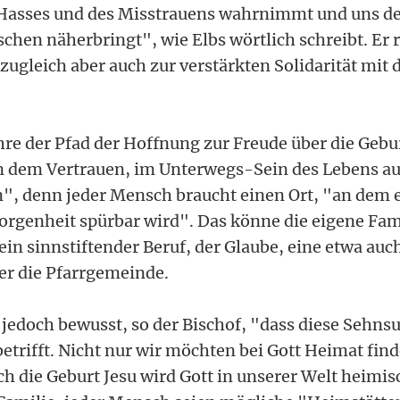
s Hasses und des Misstrauens wahrnimmt und uns d
hen näherbringt", wie Elbs wörtlich schreibt. Er 
 zugleich aber auch zur verstärkten Solidarität mi
hre der Pfad der Hoffnung zur Freude über die Gebur
in dem Vertrauen, im Unterwegs-Sein des Lebens a
", denn jeder Mensch braucht einen Ort, "an dem e
orgenheit spürbar wird". Das könne die eigene Fami
in sinnstiftender Beruf, der Glaube, eine etwa auch
er die Pfarrgemeinde.
jedoch bewusst, so der Bischof, "dass diese Sehns
betrifft. Nicht nur wir möchten bei Gott Heimat fi
ch die Geburt Jesu wird Gott in unserer Welt heimis