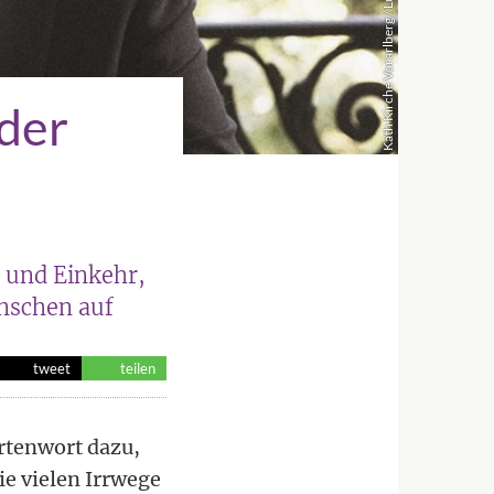
Kath Kirche Vorarlberg / Lucas Breuer
 der
g und Einkehr,
enschen auf
tweet
teilen
rtenwort dazu,
ie vielen Irrwege