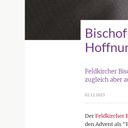
Bischof
Hoffnu
Feldkircher Bi
zugleich aber a
02.12.2023
Der
Feldkircher 
den Advent als "P