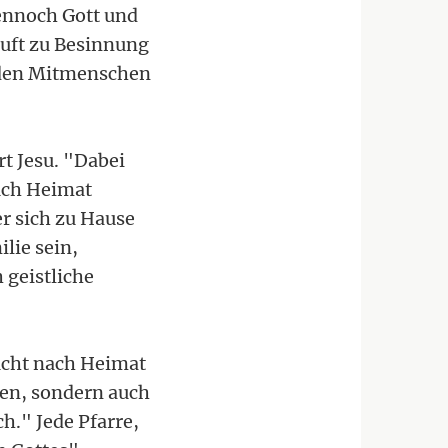
ennoch Gott und
ruft zu Besinnung
t den Mitmenschen
t Jesu. "Dabei
uch Heimat
r sich zu Hause
lie sein,
 geistliche
ucht nach Heimat
nden, sondern auch
ch." Jede Pfarre,