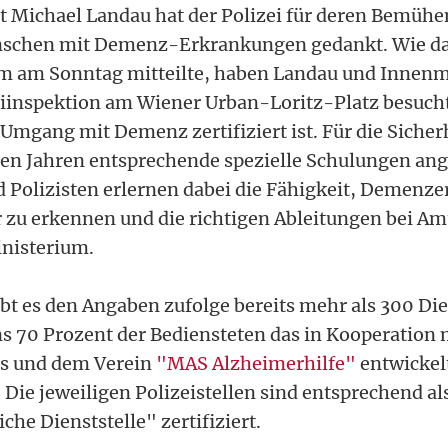
t Michael Landau hat der Polizei für deren Bemüh
schen mit Demenz-Erkrankungen gedankt. Wie d
m am Sonntag mitteilte, haben Landau und Innenm
eiinspektion am Wiener Urban-Loritz-Platz besucht
mgang mit Demenz zertifiziert ist. Für die Sicher
gen Jahren entsprechende spezielle Schulungen an
d Polizisten erlernen dabei die Fähigkeit, Demenz
 zu erkennen und die richtigen Ableitungen bei A
inisterium.
bt es den Angaben zufolge bereits mehr als 300 Die
 70 Prozent der Bediensteten das in Kooperation 
ms und dem Verein
"MAS Alzheimerhilfe"
entwickel
 Die jeweiligen Polizeistellen sind entsprechend al
he Dienststelle" zertifiziert.