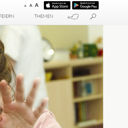
A
A
A
FEIERN
THEMEN