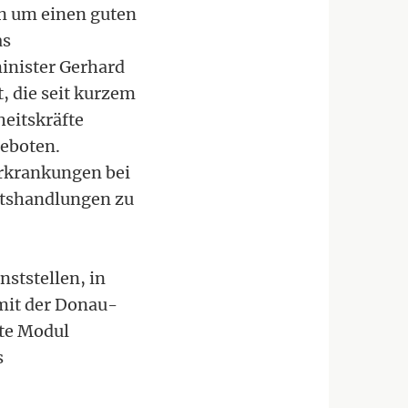
en um einen guten
as
inister Gerhard
, die seit kurzem
heitskräfte
geboten.
erkrankungen bei
mtshandlungen zu
nststellen, in
mit der Donau-
te Modul
s