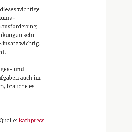
dieses wichtige
riums-
erausforderung
rankungen sehr
Einsatz wichtig.
nt.
ages- und
Aufgaben auch im
, brauche es
Quelle:
kathpress