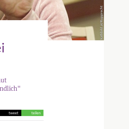
kathbild.at/Rupprecht
i
aut
ndlich"
tweet
teilen