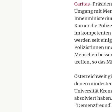
Caritas
-Präsiden
Umgang mit Men
Innenministeriu
Karner die Poliz
im kompetenten U
werden seit eini
Polizistinnen un
Menschen besser
treffen, so das M
Österreichweit gi
denen mindestens
Universität Kre
absolviert haben.
"Demenzfreundlic