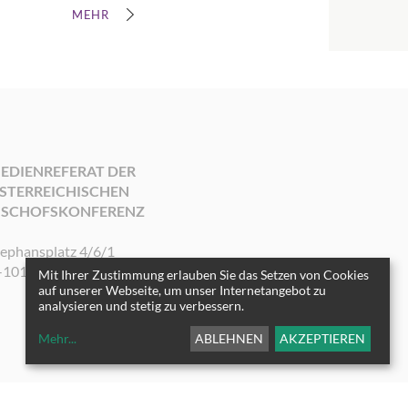
MEHR
EDIENREFERAT DER
STERREICHISCHEN
ISCHOFSKONFERENZ
tephansplatz 4/6/1
-1010 Wien
Mit Ihrer Zustimmung erlauben Sie das Setzen von Cookies
auf unserer Webseite, um unser Internetangebot zu
analysieren und stetig zu verbessern.
Mehr
...
ABLEHNEN
AKZEPTIEREN