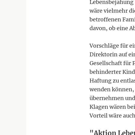
Lebensbejahung b
wäre vielmehr di
betroffenen Fami
davon, ob eine A
Vorschläge für e
Direktorin auf e
Gesellschaft für
behinderter Kind
Haftung zu entla
wenden können, 
übernehmen und R
Klagen wären bei
Vorteil wäre auc
"Aktion Lebe