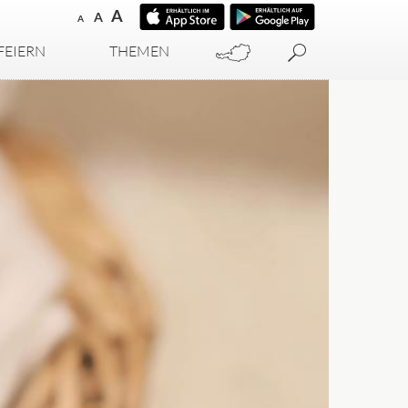
A
A
A
FEIERN
THEMEN