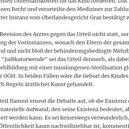
mten Unterhaltskosten für das Kind forderten. Das 
hnen Recht und verurteilte den Mediziner zur Zahl
iter Instanz vom Oberlandesgericht Graz bestätigt 
evision des Arztes gegen das Urteil nicht statt, so
ng der Vorinstanzen, wonach den Eltern der gesa
nd und nicht bloß der behinderungsbedingte Mehrb
e "Judikaturwende" sei das Urteil dennoch, als dabe
Fehlbildung mit einer misslungenen Sterilisation g
er OGH: In beiden Fällen wäre die Geburt des Kindes
ch Regeln ärztlicher Kunst gehandelt.
il flammt erneut die Debatte auf, ob die Existenz
materielle Aufwand, den seine Existenz bedeutet, a
ert werden kann. Es sei keineswegs verwunderlich,
Öffentlichkeit kaum nachvollziehbar ist, komment