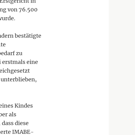
Erstgericht in
ung von 76.500
wurde.
ndern bestätigte
mte
edarf zu
i erstmals eine
leichgesetzt
 unterblieben,
 eines Kindes
ber als
 dass diese
ierte IMABE-