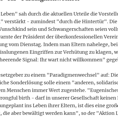
 Leben" sah durch die aktuellen Urteile die Vorstel
" verstärkt - zumindest "durch die Hintertür". Die 
unschkind sein und Schwangerschaften seien volls
arnte der Präsident der überkonfessionellen Verei
dung vom Dienstag. Indem man Eltern nahelege, be
isslungenen Eingriffen zur Verhütung zu klagen, 
heerende Signal: Ihr wart nicht willkommen" gege
Gesetzgeber zu einem "Paradigmenwechsel" auf: D
liche Sonderlösung solle einem "anderen, solidari
dem Menschen immer Wert zugestehe. "Eugenische
rongful birth - darf in unserer Gesellschaft keinen
geplant ins Leben ihrer Eltern, ist dies eine groß
 die aber bewältigt werden kann", so der "Aktion