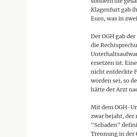
sondern die gesa
Klagenfurt gab i
Euro, was in zwe
Der OGH gab der R
die Rechtsprechu
Unterhaltsaufwa
ersetzen ist. Ein
nicht entdeckte 
worden sei, so d
hätte der Arzt na
Mit dem OGH-Urte
zwar bejaht, der 
"Schaden" defini
Trennung in der 