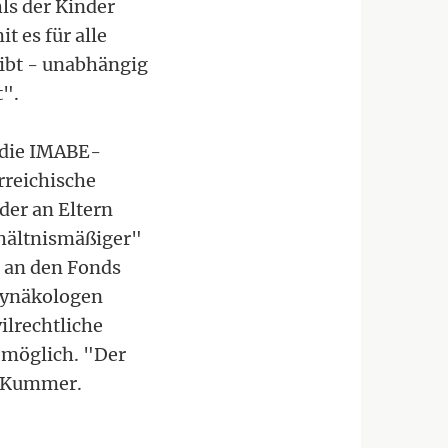
ls der Kinder
 es für alle
gibt - unabhängig
t".
s die IMABE-
rreichische
der an Eltern
rhältnismäßiger"
h an den Fonds
Gynäkologen
ilrechtliche
 möglich. "Der
o Kummer.