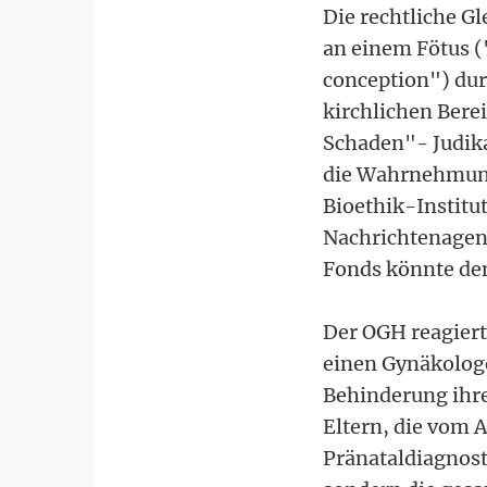
Die rechtliche G
an einem Fötus (
conception") dur
kirchlichen Bere
Schaden"- Judika
die Wahrnehmung 
Bioethik-Institu
Nachrichtenagent
Fonds könnte de
Der OGH reagiert
einen Gynäkologe
Behinderung ihre
Eltern, die vom 
Pränataldiagnost