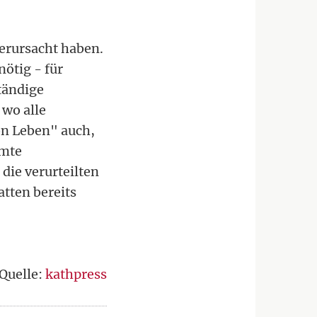
verursacht haben.
nötig - für
ständige
 wo alle
on Leben" auch,
mmte
die verurteilten
atten bereits
Quelle:
kathpress