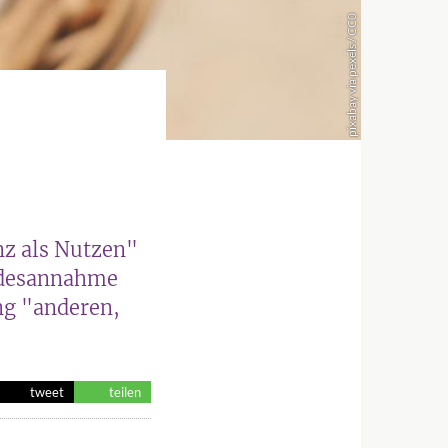
pixabay via pexels / CC0
z als Nutzen"
indesannahme
ng "anderen,
tweet
teilen