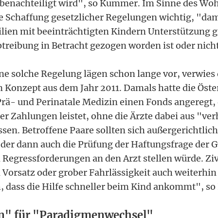
enachteiligt wird", so Kummer. Im Sinne des Woh
e Schaffung gesetzlicher Regelungen wichtig, "damit
lien mit beeinträchtigten Kindern Unterstützung 
btreibung in Betracht gezogen worden ist oder nich
ine solche Regelung lägen schon lange vor, verwie
in Konzept aus dem Jahr 2011. Damals hatte die Öste
 Prä- und Perinatale Medizin einen Fonds angeregt, 
er Zahlungen leistet, ohne die Ärzte dabei aus "ve
ssen. Betroffene Paare sollten sich außergerichtlic
der dann auch die Prüfung der Haftungsfrage der 
egressforderungen an den Arzt stellen würde. Ziv
 Vorsatz oder grober Fahrlässigkeit auch weiterhin
h, dass die Hilfe schneller beim Kind ankommt", s
n" für "Paradigmenwechsel"