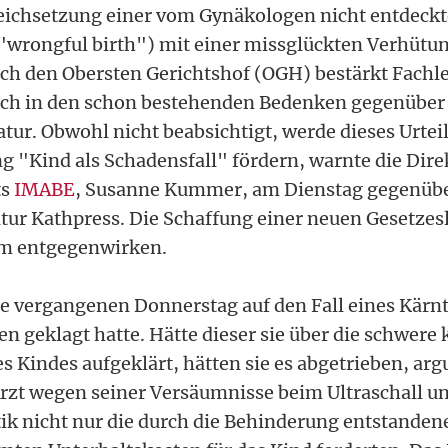
leichsetzung einer vom Gynäkologen nicht entdeck
"wrongful birth") mit einer missglückten Verhütu
ch den Obersten Gerichtshof (OGH) bestärkt Fachl
ich in den schon bestehenden Bedenken gegenüber 
tur. Obwohl nicht beabsichtigt, werde dieses Urtei
"Kind als Schadensfall" fördern, warnte die Dire
ts
IMABE
, Susanne Kummer, am Dienstag gegenübe
ur Kathpress. Die Schaffung einer neuen Gesetzes
m entgegenwirken.
e vergangenen Donnerstag auf den Fall eines Kärnt
n geklagt hatte. Hätte dieser sie über die schwere 
s Kindes aufgeklärt, hätten sie es abgetrieben, ar
Arzt wegen seiner Versäumnisse beim Ultraschall un
ik nicht nur die durch die Behinderung entstande