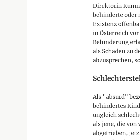
Direktorin Kumme
behinderte oder 
Existenz offenba
in Österreich vor
Behinderung erla
als Schaden zu d
abzusprechen, s
Schlechterst
Als "absurd" bez
behindertes Kin
ungleich schlech
als jene, die vo
abgetrieben, jetz