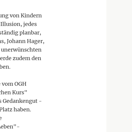
lung von Kindern
Illusion, jedes
tändig planbar,
ns, Johann Hager,
i unerwünschten
werde zudem den
ben.
ie vom OGH
schen Kurs"
s Gedankengut -
 Platz haben.
e
 Leben"-