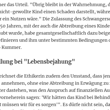
r das Urteil. "Übrig bleibt in der Wahrnehmung, d
nicht-gewollte Kind einen Schaden darstellt, währ
r ein Nutzen wäre." Die Zulassung des Schwangers
 50 Jahren, mit der auch die Abtreibung eines Kind
ubt wurde, habe gesamtgesellschaftlich dazu beige
efinieren und ihm unter bestimmten Bedingungen 
o Kummer.
ellung bei "Lebensbejahung"
eichnet die Ethikerin zudem den Umstand, dass jene
d annehmen, ohne eine Abtreibung in Erwägung zu 
ter dastehen, was den Anspruch auf finanziellen Au
n vorneherein sagen: 'Wir hätten das Kind bei Behin
t müssen wir für es sorgen'". Es dürfe nicht sein, d