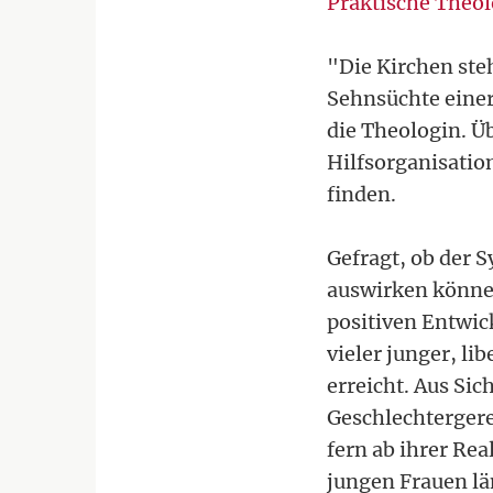
Praktische Theol
"Die Kirchen steh
Sehnsüchte einer
die Theologin. Ü
Hilfsorganisation
finden.
Gefragt, ob der S
auswirken könne,
positiven Entwic
vieler junger, li
erreicht. Aus Sic
Geschlechtergerec
fern ab ihrer Rea
jungen Frauen lä