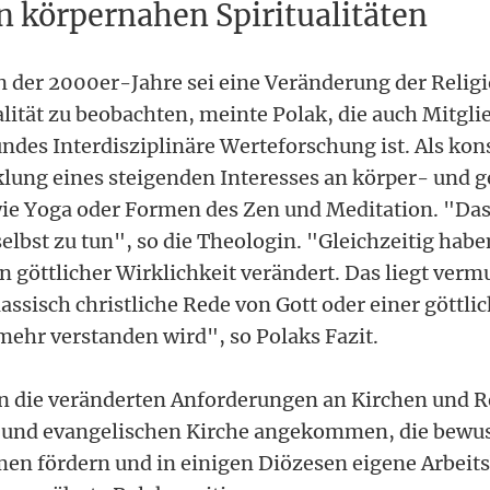
n körpernahen Spiritualitäten
n der 2000er-Jahre sei eine Veränderung der Religio
lität zu beobachten, meinte Polak, die auch Mitgli
des Interdisziplinäre Werteforschung ist. Als kons
klung eines steigenden Interesses an körper- und 
wie Yoga oder Formen des Zen und Meditation. "Das 
elbst zu tun", so die Theologin. "Gleichzeitig habe
 göttlicher Wirklichkeit verändert. Das liegt verm
lassisch christliche Rede von Gott oder einer göttli
mehr verstanden wird", so Polaks Fazit.
en die veränderten Anforderungen an Kirchen und R
 und evangelischen Kirche angekommen, die bewuss
rmen fördern und in einigen Diözesen eigene Arbeit