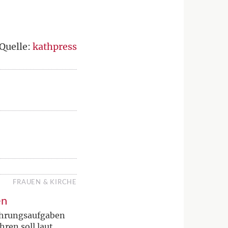
Quelle:
kathpress
FRAUEN & KIRCHE
en
Führungsaufgaben
ren soll laut