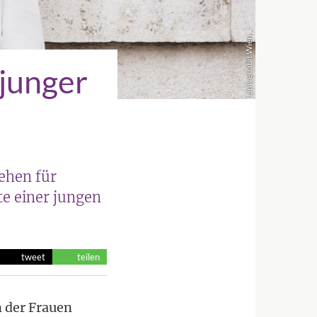
Universität Wien
 junger
ehen für
te einer jungen
tweet
teilen
n der Frauen