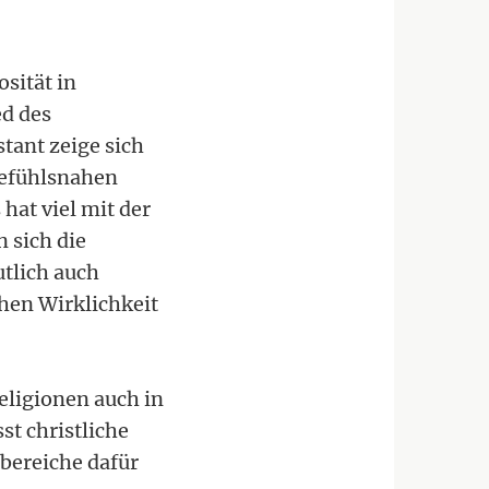
sität in
ed des
tant zeige sich
gefühlsnahen
hat viel mit der
n sich die
utlich auch
chen Wirklichkeit
eligionen auch in
t christliche
sbereiche dafür