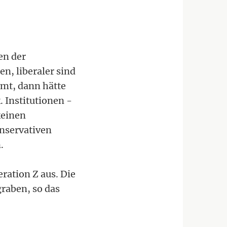
uen der
n, liberaler sind
mmt, dann hätte
 Institutionen -
keinen
onservativen
.
eration Z aus. Die
graben, so das