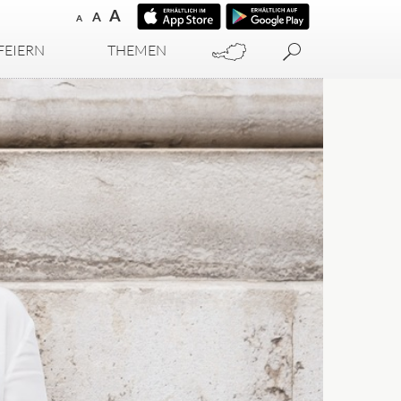
A
A
A
FEIERN
THEMEN