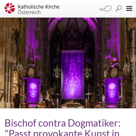
Erzdiözese Wien/Schönlaub, Stephan Schönlaub
Bischof contra Dogmatiker:
"Passt provokante Kunst in