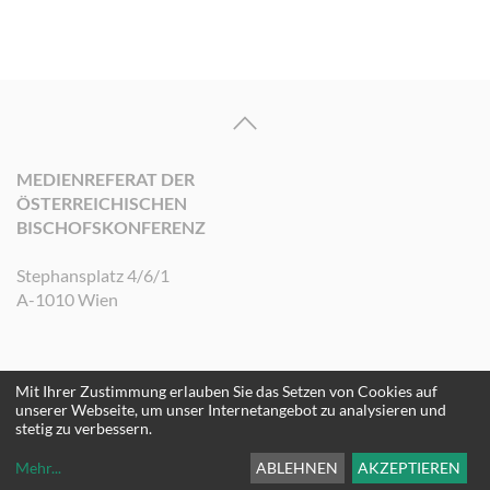
MEDIENREFERAT DER
ÖSTERREICHISCHEN
BISCHOFSKONFERENZ
Stephansplatz 4/6/1
A-1010 Wien
Mit Ihrer Zustimmung erlauben Sie das Setzen von Cookies auf
©2026 Medienreferat der Österreichischen Bischofskonferenz. Alle Rechte
unserer Webseite, um unser Internetangebot zu analysieren und
vorbehalten.
stetig zu verbessern.
Mehr
...
ABLEHNEN
AKZEPTIEREN