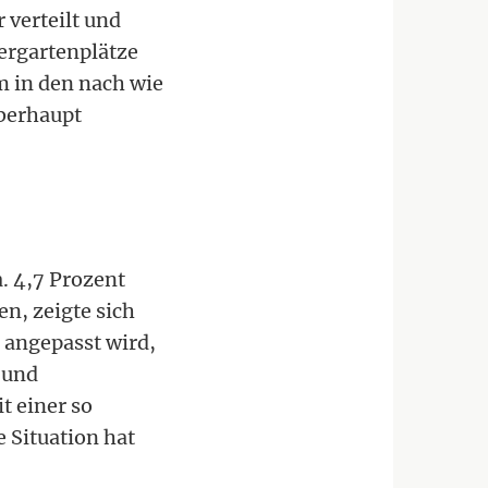
 verteilt und
ergartenplätze
m in den nach wie
überhaupt
. 4,7 Prozent
n, zeigte sich
 angepasst wird,
 und
t einer so
 Situation hat