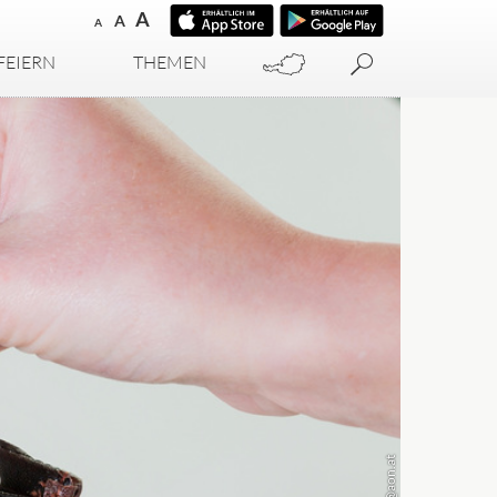
A
A
A
FEIERN
THEMEN