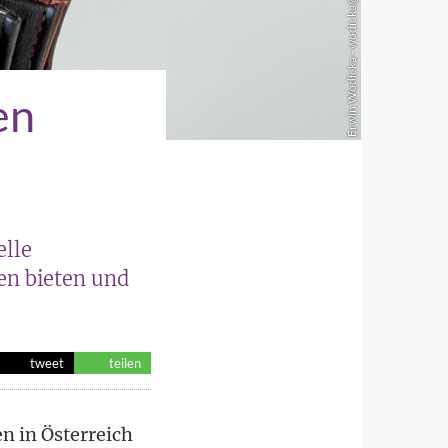
Erwin Wodicka - wodicka@aon.at
en
elle
en bieten und
tweet
teilen
n in Österreich