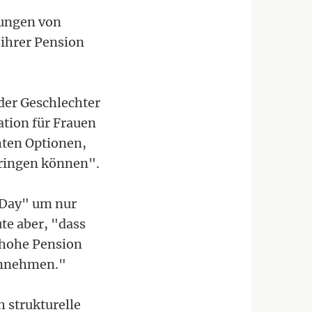
gungen von
 ihrer Pension
der Geschlechter
ation für Frauen
hten Optionen,
bringen können".
-Day" um nur
te aber, "dass
h hohe Pension
innehmen."
 strukturelle