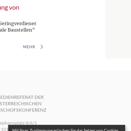
ung von
Geringverdiener
ale Baustellen"
MEHR
EDIENREFERAT DER
STERREICHISCHEN
ISCHOFSKONFERENZ
tephansplatz 4/6/1
-1010 Wien
Mit Ihrer Zustimmung erlauben Sie das Setzen von Cookies