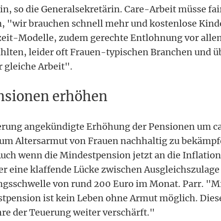
, so die Generalsekretärin. Care-Arbeit müsse fair
, "wir brauchen schnell mehr und kostenlose Kind
lzeit-Modelle, zudem gerechte Entlohnung vor alle
ahlten, leider oft Frauen-typischen Branchen und 
 gleiche Arbeit".
nsionen erhöhen
erung angekündigte Erhöhung der Pensionen um ca
, um Altersarmut von Frauen nachhaltig zu bekämpfe
Auch wenn die Mindestpension jetzt an die Inflation
r eine klaffende Lücke zwischen Ausgleichszulage
sschwelle von rund 200 Euro im Monat. Parr. "Mi
tpension ist kein Leben ohne Armut möglich. Diese
hre der Teuerung weiter verschärft."