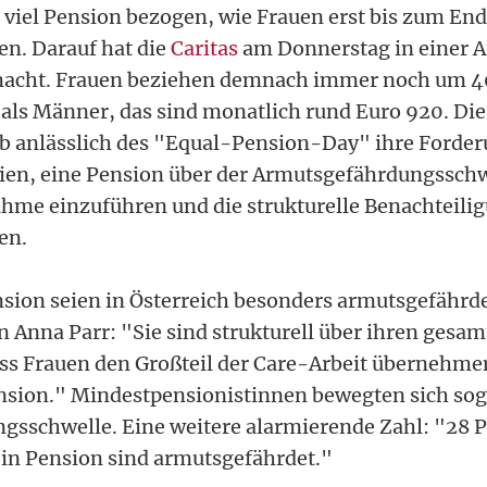
viel Pension bezogen, wie Frauen erst bis zum End
. Darauf hat die
Caritas
am Donnerstag in einer 
cht. Frauen beziehen demnach immer noch um 40
als Männer, das sind monatlich rund Euro 920. Die
lb anlässlich des "Equal-Pension-Day" ihre Forder
eien, eine Pension über der Armutsgefährdungsschwe
me einzuführen und die strukturelle Benachteili
en.
nsion seien in Österreich besonders armutsgefährde
n Anna Parr: "Sie sind strukturell über ihren gesa
ass Frauen den Großteil der Care-Arbeit übernehmen
ension." Mindestpensionistinnen bewegten sich sog
sschwelle. Eine weitere alarmierende Zahl: "28 Pr
in Pension sind armutsgefährdet."