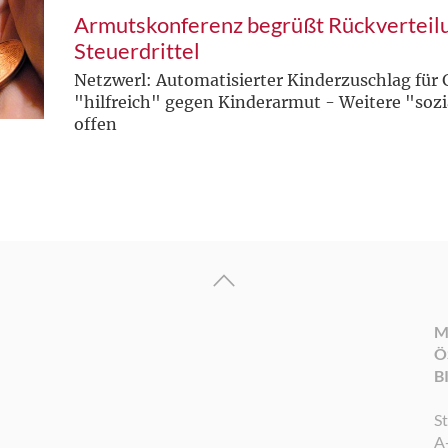
Armutskonferenz begrüßt Rückverteil
Steuerdrittel
Netzwerl: Automatisierter Kinderzuschlag für 
"hilfreich" gegen Kinderarmut - Weitere "sozi
offen
M
Ö
B
S
A