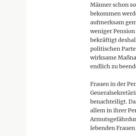
Männer schon so 
bekommen werden
aufmerksam gema
weniger Pension 
bekräftigt desha
politischen Part
wirksame Maßnah
endlich zu beend
Frauen in der Pe
Generalsekretäri
benachteiligt. D
allem in ihrer P
Armutsgefährdung
lebenden Frauen 