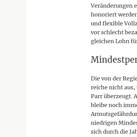
Veränderungen ein
honoriert werden
und flexible Vol
vor schlecht bez
gleichen Lohn für
Mindestpe
Die von der Regi
reiche nicht aus
Parr überzeugt. 
bleibe noch imme
Armutsgefährdung
niedrigen Mindes
sich durch die Ja