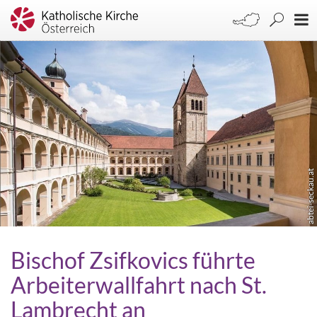
abtei-seckau.at
Bischof Zsifkovics führte
Arbeiterwallfahrt nach St.
Lambrecht an