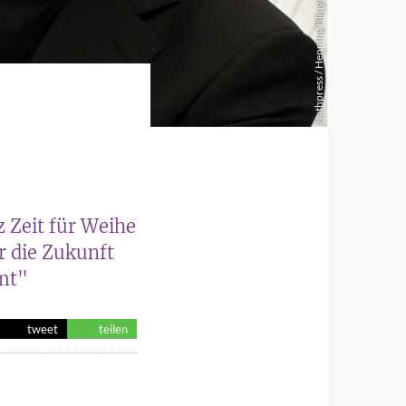
Kathpress / Henning Klingen
z Zeit für Weihe
r die Zukunft
mmt"
tweet
teilen