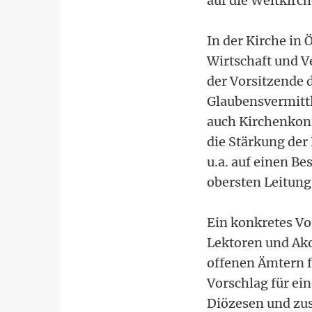
auf die Weltkirch
In der Kirche in
Wirtschaft und V
der Vorsitzende 
Glaubensvermittl
auch Kirchenkonf
die Stärkung der
u.a. auf einen Be
obersten Leitung
Ein konkretes Vo
Lektoren und Ako
offenen Ämtern f
Vorschlag für ei
Diözesen und zus