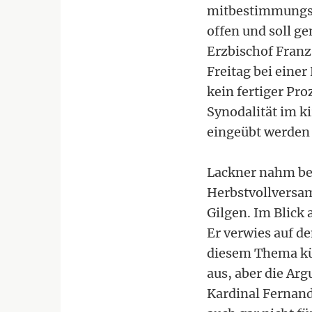
mitbestimmungsf
offen und soll g
Erzbischof Franz
Freitag bei einer
kein fertiger Pr
Synodalität im k
eingeübt werden
Lackner nahm bei
Herbstvollversam
Gilgen. Im Blick 
Er verwies auf d
diesem Thema kür
aus, aber die Arg
Kardinal Fernande