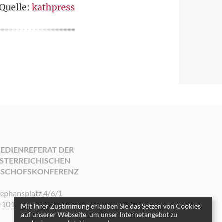
Quelle:
kathpress
EDIENREFERAT DER
STERREICHISCHEN
ISCHOFSKONFERENZ
tephansplatz 4/6/1
-1010 Wien
Mit Ihrer Zustimmung erlauben Sie das Setzen von Cookies
auf unserer Webseite, um unser Internetangebot zu