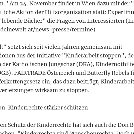
n." Am 24. November findet in Wien dazu mit der "
tliche Aktion der Hilfsorganisation statt: Experti
"lebende Bücher" die Fragen von Interessierten (
deinewelt.at/news-presse/termine).
t" setzt sich seit vielen Jahren gemeinsam mit
ionen aus der Initiative "Kinderarbeit stoppen", de
 der Katholischen Jungschar (DKA), Kindernothilfe
(ÖGB), FAIRTRADE Österreich und Butterfly Rebels f
ferkettengesetz ein, das dazu beiträgt, Kinderarbei
erletzungen wirksam zu stoppen.
n: Kinderrechte stärker schützen
ren Schutz der Kinderrechte hat sich auch die Don 
ochen. "Kinderrechte sind Menschenrechte. Doch 