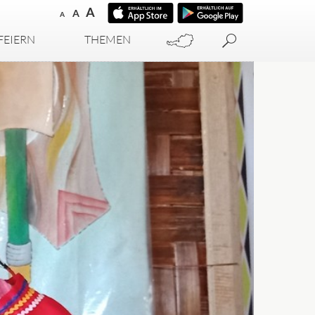
A
A
A
FEIERN
THEMEN