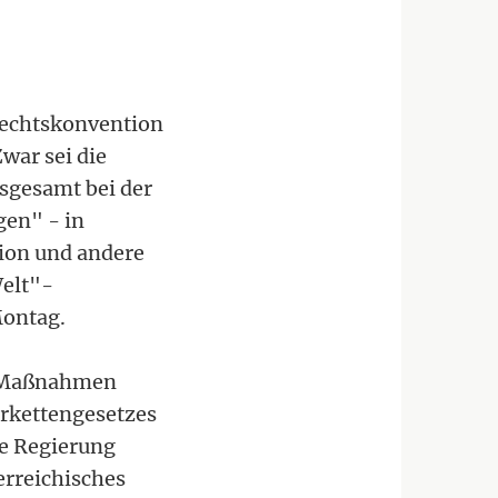
rechtskonvention
war sei die
nsgesamt bei der
gen" - in
tion und andere
Welt"-
Montag.
: "Maßnahmen
erkettengesetzes
ge Regierung
erreichisches