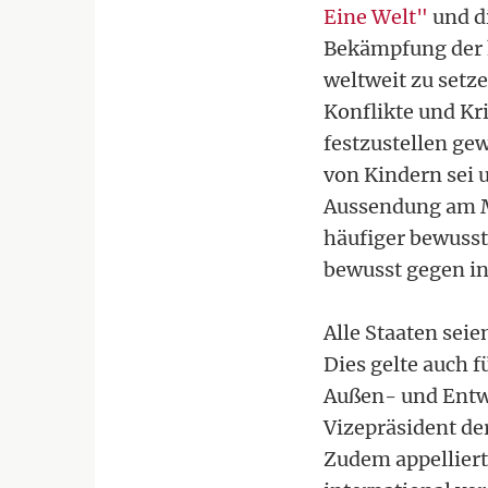
Eine Welt"
und d
Bekämpfung der 
weltweit zu setz
Konflikte und Kr
festzustellen ge
von Kindern sei u
Aussendung am M
häufiger bewusst
bewusst gegen in
Alle Staaten sei
Dies gelte auch f
Außen- und Entwic
Vizepräsident de
Zudem appelliert