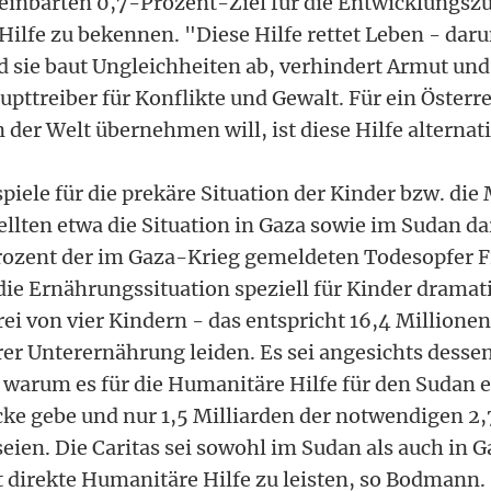
reinbarten 0,7-Prozent-Ziel für die Entwicklungs
ilfe zu bekennen. "Diese Hilfe rettet Leben - daru
nd sie baut Ungleichheiten ab, verhindert Armut un
upttreiber für Konflikte und Gewalt. Für ein Österre
der Welt übernehmen will, ist diese Hilfe alternati
piele für die prekäre Situation der Kinder bzw. di
llten etwa die Situation in Gaza sowie im Sudan dar
Prozent der im Gaza-Krieg gemeldeten Todesopfer 
 die Ernährungssituation speziell für Kinder dramat
ei von vier Kindern - das entspricht 16,4 Millione
rer Unterernährung leiden. Es sei angesichts desse
 warum es für die Humanitäre Hilfe für den Sudan 
ke gebe und nur 1,5 Milliarden der notwendigen 2,
seien. Die Caritas sei sowohl im Sudan als auch in 
 direkte Humanitäre Hilfe zu leisten, so Bodmann.