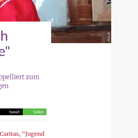
ch
dka.at
e"
ppelliert zum
gen
tweet
teilen
Caritas
,
"Jugend