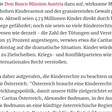
ie
Don Bosco Mission Austria
dazu auf, wirksame 
hohen Kinderarmut und der grassierenden Gewalt 
en. Aktuell seien 473 Millionen Kinder direkt durch
iege gefährdet; noch nie seien so viele Kinderrech
wesen wie derzeit - die Zahl der Tötungen und Ve
m 35 Prozent angestiegen, verwies etwa die Caritas
ontag auf die dramatische Situation. Kinder wür
 zu Zielscheiben. Kriegs- und Konfliktparteien wü
ternationales Recht verstoßen.
en daher aufgerufen, die Kinderrechte zu beachten u
ür Österreich: "Österreich braucht eine Kinderrecht
klungspolitik, damit unsere Hilfe zielgerichtet er
r Caritas Österreich, Alexander Bodmann, in der A
e Bodmann an eine künftige österreichische Regie