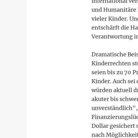
international ve
und Humanitäre H
vieler Kinder. U
entschärft die Ha
Verantwortung in 
Dramatische Beis
Kinderrechten ste
seien bis zu 70 
Kinder. Auch sei
würden aktuell dr
akuter bis schwe
unverständlich",
Finanzierungslüc
Dollar gesichert 
nach Möglichkeit