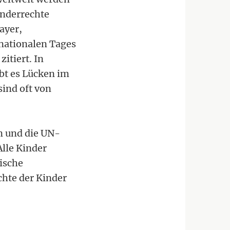
inderrechte
ayer,
rnationalen Tages
itiert. In
ibt es Lücken im
sind oft von
n und die UN-
lle Kinder
ische
chte der Kinder