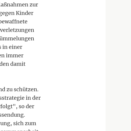
Maßnahmen zur
gegen Kinder
 bewaffnete
tsverletzungen
rstümmelungen
 in einer
den immer
rden damit
nd zu schützen.
sstrategie in der
folgt", so der
ussendung.
rung, sich zum