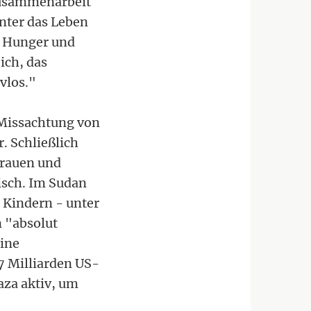
zusammenarbeit
nter das Leben
d Hunger und
ich, das
vlos."
e Missachtung von
. Schließlich
Frauen und
isch. Im Sudan
n Kindern - unter
n "absolut
eine
7 Milliarden US-
Gaza aktiv, um