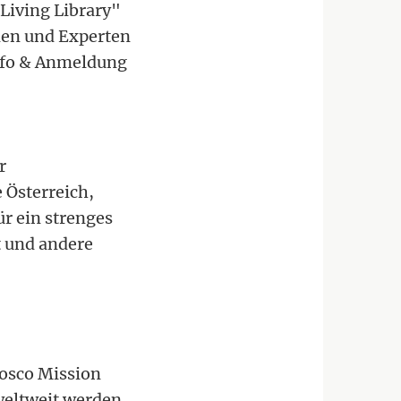
Living Library"
nnen und Experten
Info & Anmeldung
r
 Österreich,
ür ein strenges
t und andere
Bosco Mission
weltweit werden