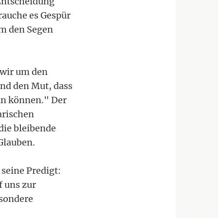
 Entscheidung
brauche es Gespür
um den Segen
 wir um den
und den Mut, dass
un können." Der
arischen
die bleibende
Glauben.
seine Predigt:
f uns zur
esondere