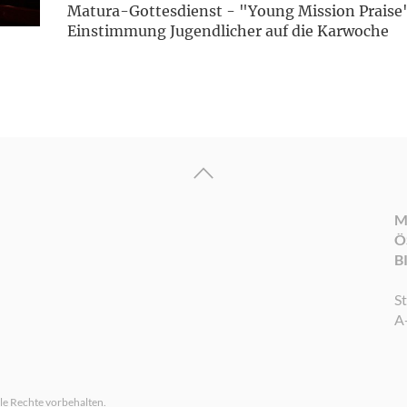
Matura-Gottesdienst - "Young Mission Praise"
Einstimmung Jugendlicher auf die Karwoche
M
Ö
B
S
A
le Rechte vorbehalten.