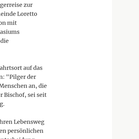
gerreise zur
einde Loretto
on mit
nasiums
die
ahrtsort auf das
: "Pilger der
 Menschen an, die
 Bischof, sei seit
g.
 ihren Lebensweg
ren persönlichen