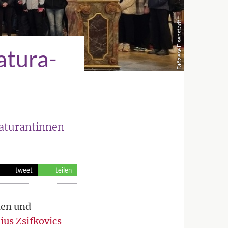
Diözese Eisenstadt
atura-
Maturantinnen
tweet
teilen
nen und
ius Zsifkovics