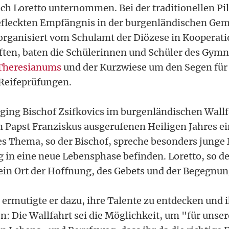
ach Loretto unternommen. Bei der traditionellen Pil
efleckten Empfängnis in der burgenländischen Gem
rganisiert vom Schulamt der Diözese in Kooperati
ften, baten die Schülerinnen und Schüler des Gym
Theresianums
und der Kurzwiese um den Segen für 
Reifeprüfungen.
 ging Bischof Zsifkovics im burgenländischen Wallf
n Papst Franziskus ausgerufenen Heiligen Jahres ein
s Thema, so der Bischof, spreche besonders junge
in eine neue Lebensphase befinden. Loretto, so der
ein Ort der Hoffnung, des Gebets und der Begegnun
 ermutigte er dazu, ihre Talente zu entdecken und
en: Die Wallfahrt sei die Möglichkeit, um "für unse