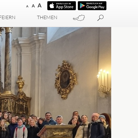
A
A
A
FEIERN
THEMEN