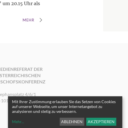
 um 20.15 Uhr als
MEHR
EDIENREFERAT DER
STERREICHISCHEN
ISCHOFSKONFERENZ
tephansplatz 4/6/1
-1010 Wien
Mit Ihrer Zustimmung erlauben Sie das Setzen von Cookies
auf unserer Webseite, um unser Internetangebot zu
analysieren und stetig zu verbessern.
Mehr
...
ABLEHNEN
AKZEPTIEREN