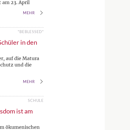
 am 23. April
MEHR
"BEBLESSED"
chüler in den
r, auf die Matura
Schutz und die
MEHR
SCHULE
sdom ist am
eim ökumenischen