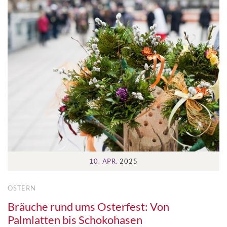
10. APR.
2025
OSTERN
Bräuche rund ums Osterfest: Von
Palmlatten bis Schokohasen